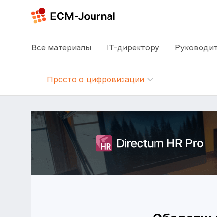
Все
материалы
IT-директору
Руководит
Просто о цифровизации