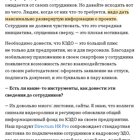
ожидается от самих сотрудников. Но давайте исходить вот
из чего. Людям, когда от них что-то требуется,
надо дать
максимально развернутую информацию о проекте.
Сотрудник не должен чувствовать, что это очередная
инициатива, спущенная сверху, — это плохая мотивация.
Необходимо донести, что КЭДО — это большой плюс
не только для предприятия, но и для персонала. Благодаря
мобильному приложению в своем смартфоне у сотрудника
появляется возможность легко взаимодействовать
со своим работодателем: оформить заявление на отпуск,
подписать документ, и это буквально в пару кликов.
— Есть ли какие-то инструменты, как донести эти
сведения до сотрудников?
— Их довольно много: листовки, сайты. Я знаю, что коллеги
снимали видеоролики и регулярно обновляли общий
информационный фонд по КЭДО на своем предприятии.
Наш продукт
Directum HR Pro
сопровождает стандартная
листовка по подключению сотрудников к кадровому ЭДО,
где по шагам расписано: делай раз, делай два, делай три,