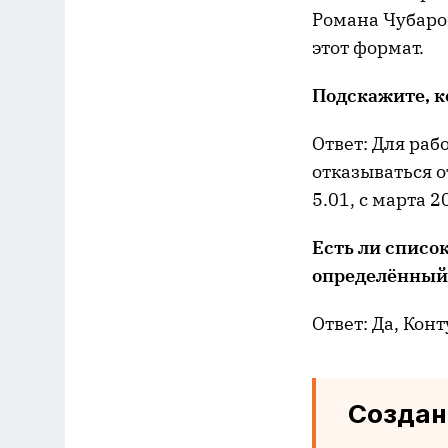
Романа Чубаров
этот формат.
Подскажите, к
Ответ: Для ра
отказываться о
5.01, с марта 2
Есть ли список
оп
ре
делённый
Ответ: Да, Кон
Созда