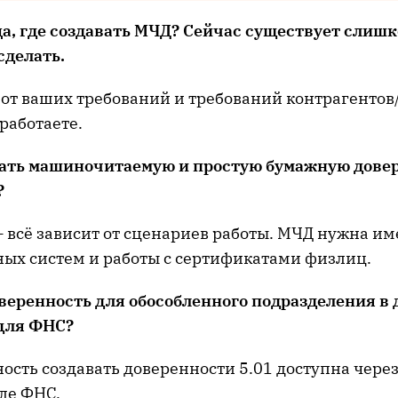
ца, где создавать МЧД? Сейчас существует слишк
сделать.
т от ваших требований и требований контрагенто
работаете.
ать
машиночитаемую
и прост
ую
бумажн
ую дове
?
— всё зависит от сценариев работы. МЧД нужна им
х систем и работы с сертификатами физлиц.
оверенность
для обособленного подразделения в
 для ФНС
?
ость создавать доверенности 5.01 доступна чере
ле ФНС.