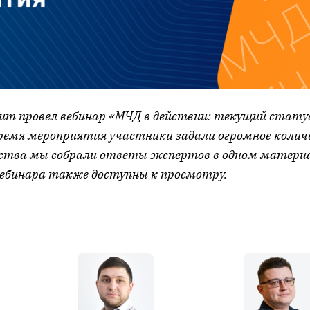
ctum провел вебинар «МЧД в действии: текущий стату
время мероприятия участники задали огромное количе
бства мы собрали ответы экспертов в одном материа
вебинара также доступны к просмотру.