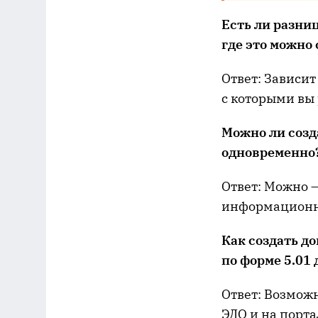
Есть ли разни
где это можно 
Ответ: Зависи
с которыми вы 
М
ожно
ли
созд
одновременно
Ответ: Можно 
информационны
Как создать д
по форме 5.01
Ответ: Возможн
ЭДО и на порта