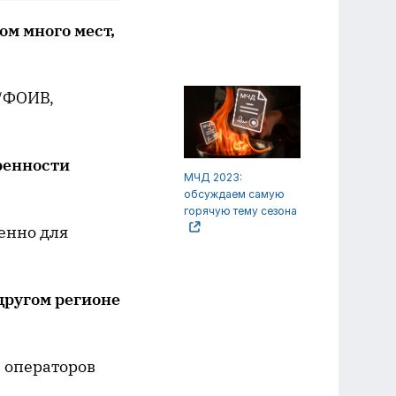
ом много мест,
в/ФОИВ,
ренности
МЧД 2023:
обсуждаем самую
горячую тему сезона
енно для
другом регионе
з операторов