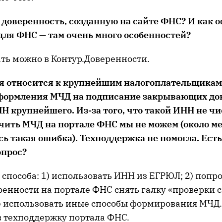
 довер
енность, созданную на сайте ФНС?
И как 
 для ФНС
—
там очень много особенностей
?
ать можно в Контур.Доверенности.
я относится к крупнейшим налогоплательщикам
оформления МЧД на подписание закрывающих до
Н крупнейшего. Из-за того, что такой ИНН не ч
чить МЧД на портале ФНС мы не можем (около м
сь такая ошибка). Тех
поддержка не помогла. Есть
опрос?
и способа: 1) использовать ИНН из ЕГРЮЛ; 2) попр
ренности на портале ФНС снять галку «проверки 
не использовать иные способы формирования МЧД.
в техподдержку портала ФНС.