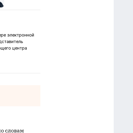
ере электронной
дставитель
щего центра
по словам