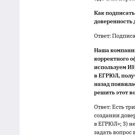
К
ак подписать
доверенность
Ответ: Подпис
Наша к
омпани
корректного 
используем ИН
в ЕГРЮЛ, полу
наза
д появила
решить этот в
Ответ: Есть тр
создании дове
в ЕГРЮЛ»; 3) 
задать вопрос 