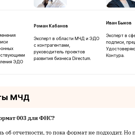
Иван Быков
Роман Кабанов
менения
Эксперт в сф
Эксперт в области МЧД и ЭДО
писи
подписи, пре
с контрагентами,
ронных
Удостоверяю
руководитель проектов
йствующими
Контура.
развития бизнеса Directum.
вления ЭДО
ты МЧД
ормат 003 для ФНС?
чь об отчетности, то пока формат не подходит. Но 