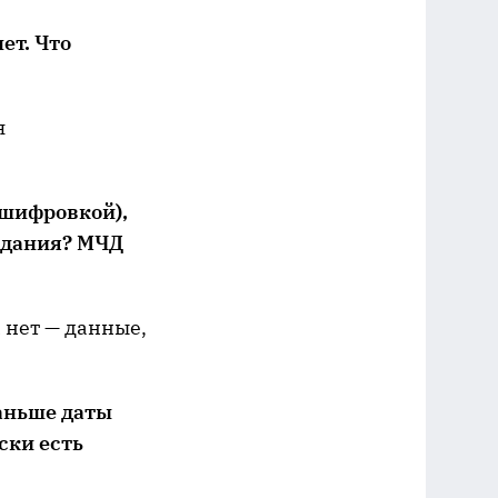
ет. Что
я
сшифровкой),
здания?
МЧД
а нет — данные,
раньше даты
ски есть