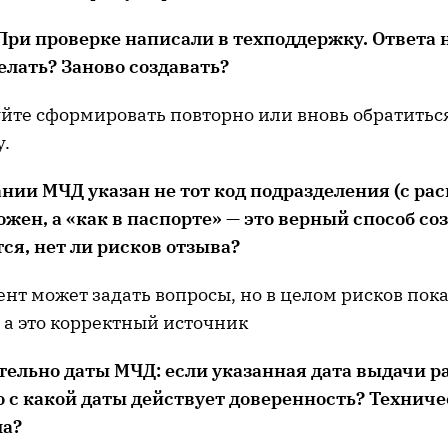
При проверке написали в тех
поддержку. Ответа н
елать? Заново создавать?
уйте сформировать повторно или вновь обратитьс
у.
ании МЧД указан не тот код подразделения (с ра
жен, а «как в паспорте»
—
это верный способ со
ся, нет ли рисков отзыва?
ент может задать вопросы, но в целом рисков пок
, а это корректный источник
тельно даты МЧД: если указанная дата выдачи 
о с какой даты действует доверенность? Техниче
ма?