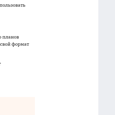
спользовать
о планов
 свой формат
т