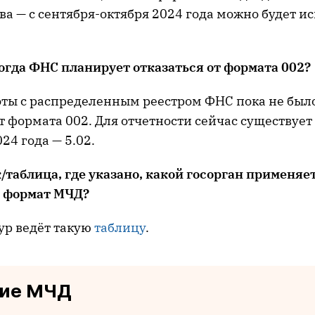
а — с сентября-октября 2024 года можно будет и
огда ФНС планирует отказаться от формата 002?
боты с распределенным реестром ФНС пока не был
т формата 002. Для отчетности сейчас существует
024 года — 5.02.
/таблица, где указано
, к
акой госорган применяе
 формат МЧД?
тур ведёт такую
таблицу
.
ние МЧД