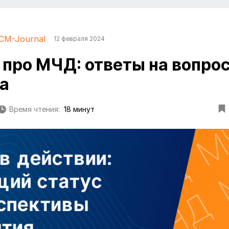
CM-Journal
12 февраля 2024
 про МЧД: ответы на вопро
а
Время чтения:
18 минут