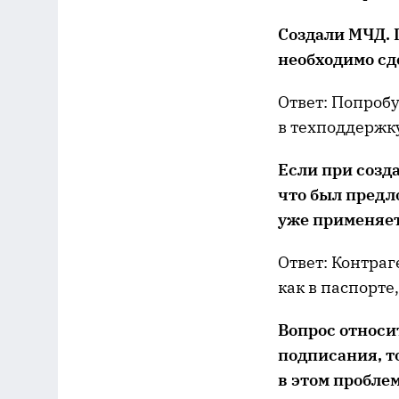
Создали
МЧД. 
необходимо сд
Ответ: Попроб
в техподдержк
Если при созд
что был
предло
уже применяет
Ответ: Контраг
как в паспорте
В
опрос относи
подписания, т
в этом пробле