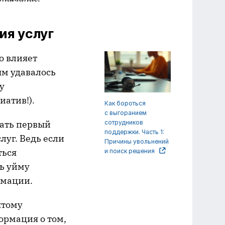
я услуг
о влияет
ям удавалось
у
иатив!).
Как бороться
с выгоранием
лать первый
сотрудников
поддержки. Часть 1:
луг. Ведь если
Причины увольнений
ться
и поиск решения
ть уйму
рмации.
ятому
ормация о том,