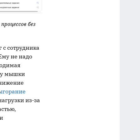
роцессов без
 с сотрудника
Ему не надо
ходимая
чку мышки
Снижение
ыгорание
нагрузки из-за
астью,
и