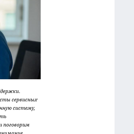
ддержки.
исты сервисных
нную систему,
ить
и поговорим
внимание.