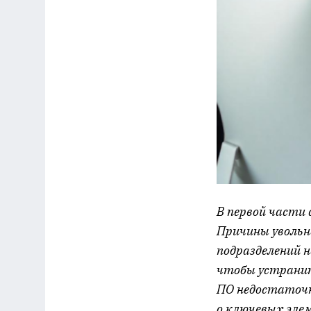
В первой части
Причины увольн
подразделений 
чтобы устранит
ПО недостаточн
о ключевых эле