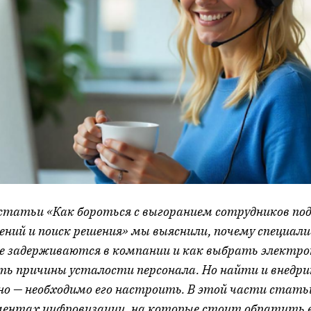
 статьи «Как бороться с выгоранием сотрудников по
ений и поиск решения» мы выяснили, почему специал
не задерживаются в компании и как выбрать электро
ь причины усталости персонала. Но найти и внедр
о — необходимо его настроить. В этой части стать
ментах цифровизации, на которые стоит обратить 