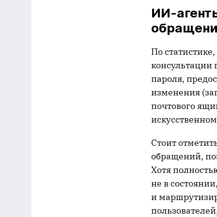
ИИ-агент
обращен
По статистике
консультации 
пароля, предо
изменения (за
почтового ящи
искусственном
Стоит отметит
обращений, поэ
Хотя полность
не в состояни
и маршрутизир
пользователей