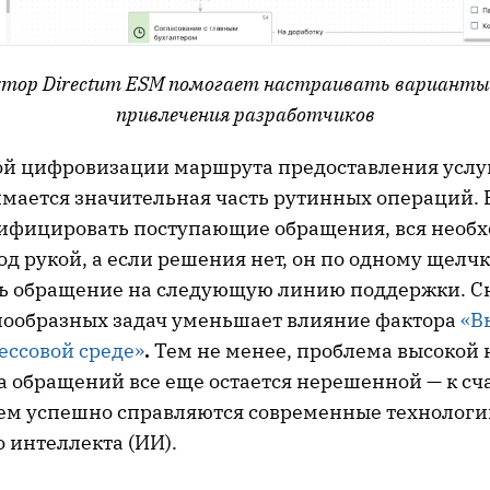
ктор
Directum
ESM
помогает настраивать варианты п
привлечения разработчиков
й цифровизации маршрута предоставления услуг
мается значительная часть рутинных операций. 
ифицировать поступающие обращения, вся необ
д рукой, а если решения нет, он по одному щел
ть обращение на следующую линию поддержки. 
нообразных задач уменьшает влияние фактора
«В
рессовой среде»
.
Тем не менее, проблема высокой 
а обращений все еще остается нерешенной — к сч
ием успешно справляются современные технологи
 интеллекта (ИИ).