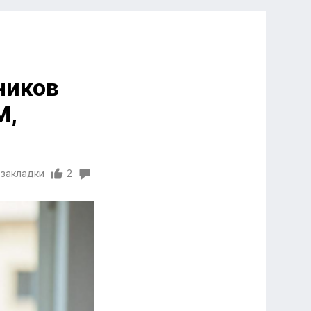
ников
M,
 закладки
2