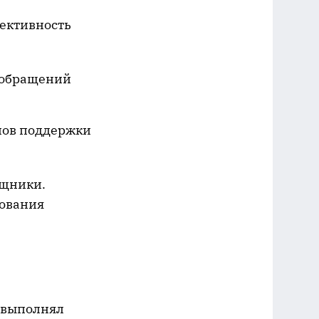
фективность
о обращений
лов поддержки
ощники.
рования
л выполнял