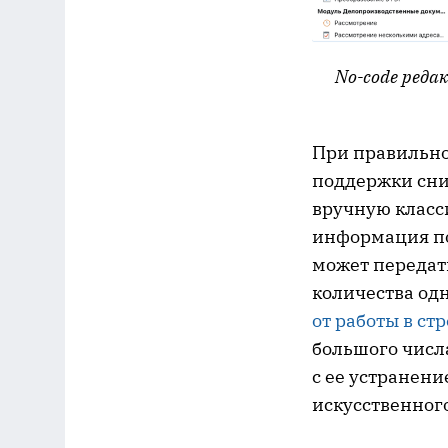
No
-
code
реда
При правильно
поддержки сни
вручную класс
информация по
может переда
количества од
от работы в ст
большого числ
с ее устранен
искусственного