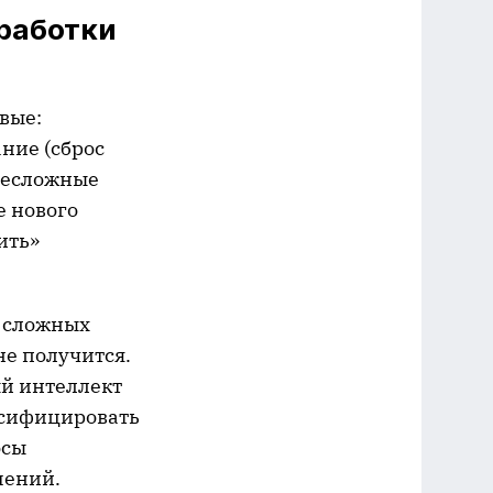
работки
вые:
ние (сброс
несложные
е нового
ить»
м сложных
не получится.
ый интеллект
ассифицировать
осы
шений.