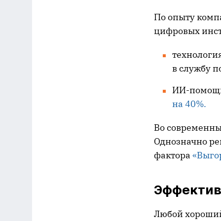
По опыту комп
цифровых инст
технологи
в службу 
ИИ-помощн
на 40%.
Во современны
Однозначно ре
фактора
«Выгор
Эффектив
Любой хороший