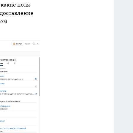
 какие поля
едоставление
жем