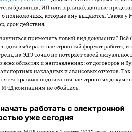
теля (физлица, ИП или юрлица), данные предста
о полномочиях, которые ему выдаются. Также у 
р, срок действия.
научиться применять новый вид документа? Всё 
егодня выбирают электронный формат работы, и
тренд на ЭДО точно не потеряет своей актуальнос
о всех областях и направлениях: от договоров и б
анспортных накладных и авансовых отчетов. Так 
енятся правила подписания электронных документ
 МЧД компаниям не обойтись.
начать работать с электронной
остью уже сегодня
стировать МЧД можно с 1 марта 2022 года, и мног