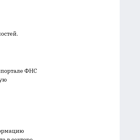
остей.
 портале ФНС
кую
формацию
а в секторе