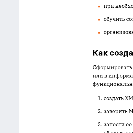
при необх
обучить со
организов
Как созд
Сформировать 
или в информа
функциональнос
создать XM
заверить 
занести е
об электро