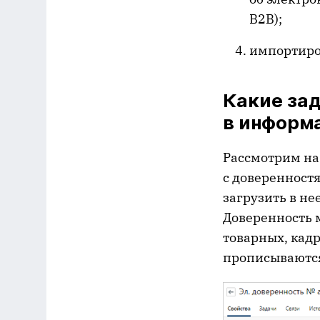
B2B);
импортиро
Какие за
в информ
Рассмотрим н
с доверенност
загрузить в не
Доверенность 
товарных, кад
прописываются