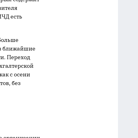
вителя
МЧД есть
больше
 в ближайшие
ти. Переход
ухгалтерской
как с осени
ов, без
ие организации