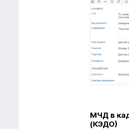
МЧД в ка
(КЭДО)