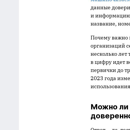
данные довери
и информацию 
название, номе
Почему важно 
организаций с
несколько лет 
в цифру идет в
первички до тр
2023 года изм
использования
Можно ли 
доверенн
Ответ — да, те