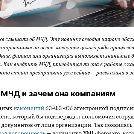
же слышали об МЧД. Эту новинку сегодня широко обсу
анированные на осень, коснутся целого ряда процессов
ник, филиал или организация выполняют значимые 
. Как внедрить МЧД, пригодится ли она в работе с к
что стоит предпринять уже сейчас — рассказали в э
 МЧД и зачем она компаниям
едных
изменений
63-ФЗ «Об электронной подписи
ент, который бы подтверждал полномочия сотру
 документов от лица организации. Так появилась
ая доверенность
— документ в XML-формате, кот