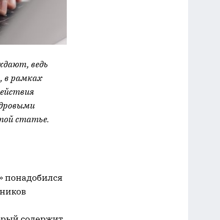
ждают, ведь
, в рамках
действия
адровыми
той статье.
» понадобился
дников
орый содержит