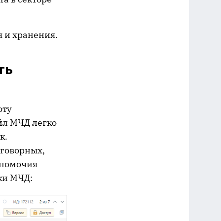
 и хранения.
ть
оту
йл МЧД легко
к.
говорных,
лномочия
ки МЧД: