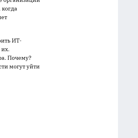
, когда
нет
рить ИТ-
 их.
ра. Почему?
сти могут уйти