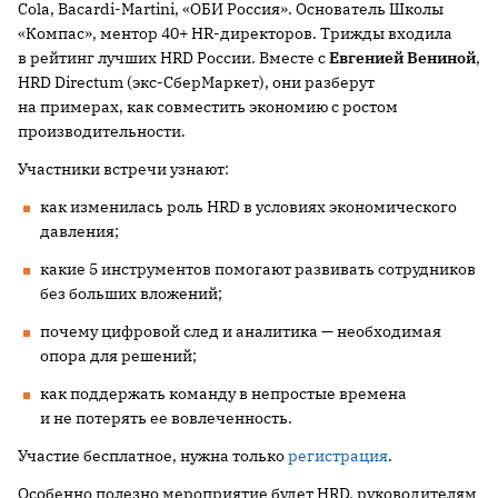
Cola, Bacardi-Martini, «ОБИ Россия». Основатель Школы
«Компас», ментор 40+ HR-директоров. Трижды входила
в рейтинг лучших HRD России. Вместе с
Евгенией Вениной
,
HRD Directum (экс-СберМаркет), они разберут
на примерах, как совместить экономию с ростом
производительности.
Участники встречи узнают:
как изменилась роль HRD в условиях экономического
давления;
какие 5 инструментов помогают развивать сотрудников
без больших вложений;
почему цифровой след и аналитика — необходимая
опора для решений;
как поддержать команду в непростые времена
и не потерять ее вовлеченность.
Участие бесплатное, нужна только
регистрация
.
Особенно полезно мероприятие будет HRD, руководителям