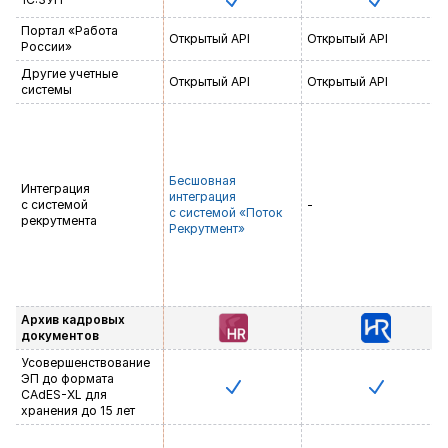
Портал «Работа
Открытый API
Открытый API
России»
Другие учетные
Открытый API
Открытый API
системы
Бесшовная
Интеграция
интеграция
с системой
-
с системой «Поток
рекрутмента
Рекрутмент»
Архив кадровых
документов
Усовершенствование
ЭП до формата
CAdES-XL
для
хранения до 15 лет