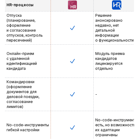
HR-процессы
Отпуска
Решение
(планирование,
анонсировано
оформление
недавно, нет
и согласование
детальной
отпусков, контроль
информации
пересечений)
о функциональности
Онлайн-прием
Модуль приема
с удаленной
кандидатов
идентификацией
лицензируется
кандидата
отдельно
Командировки
(оформление
документов для
-
деловой поездки,
согласование
лимитов)
No-code-инструменты
No-code-инструменты
есть, но возможности
гибкой настройки
их адаптации
ограничены