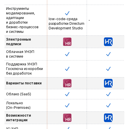
Инструменты
моделирования,
адаптации
low-code-среда
-
и доработки
разработки Directum
бизнес-процессов
Development Studio
и системы
Электронные
подписи
Облачная УНЭП
в системе
Поддержка УНЭП
Госключа из коробки
без доработок
Варианты поставки
Облако (SaaS)
Локально
(
On-Premises
)
Возможности
интеграции
1С:ЗУП