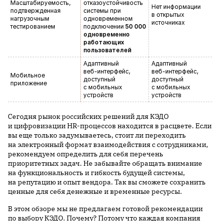
Масштабируемость,
отказоустойчивость
Нет информации
подтвержденная
системы при
в открытых
нагрузочным
одновременном
источниках
тестированием
подключении
50 000
одновременно
работающих
пользователей
Адаптивный
Адаптивный
веб-интерфейс
,
веб-интерфейс
,
Мобильное
доступный
доступный
приложение
с мобильных
с мобильных
устройств
устройств
Сегодня рынок российских решений для КЭДО
и цифровизации HR-процессов находится в расцвете. Если
вы еще только задумываетесь, стоит ли переходить
на электронный формат взаимодействия с сотрудниками,
рекомендуем определить для себя перечень
приоритетных задач. Не забывайте обращать внимание
на функциональность и гибкость будущей системы,
на репутацию и опыт вендора. Так вы сможете сохранить
ценные для себя денежные и временные ресурсы.
В этом обзоре мы не предлагаем готовой рекомендации
по выбору КЭДО. Почему? Потому что каждая компания