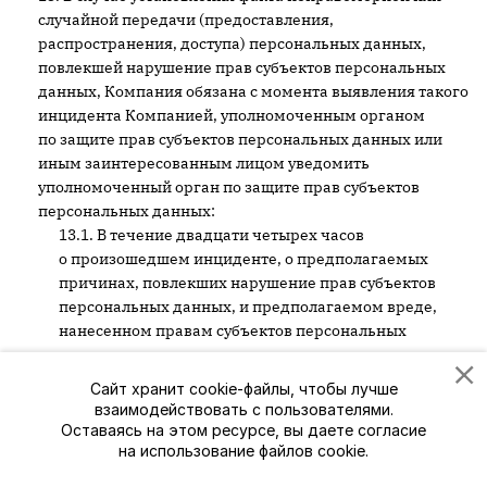
случайной передачи (предоставления,
распространения, доступа) персональных данных,
повлекшей нарушение прав субъектов персональных
данных, Компания обязана с момента выявления такого
инцидента Компанией, уполномоченным органом
по защите прав субъектов персональных данных или
иным заинтересованным лицом уведомить
уполномоченный орган по защите прав субъектов
персональных данных:
В течение двадцати четырех часов
о произошедшем инциденте, о предполагаемых
причинах, повлекших нарушение прав субъектов
персональных данных, и предполагаемом вреде,
нанесенном правам субъектов персональных
данных, о принятых мерах по устранению
последствий соответствующего инцидента, а также
Сайт хранит cookie-файлы, чтобы лучше
предоставить сведения о лице, уполномоченном
взаимодействовать с пользователями.
Компанией на взаимодействие с уполномоченным
Оставаясь на этом ресурсе, вы даете согласие
органом по защите прав субъектов персональных
на использование файлов cookie.
данных, по вопросам, связанным с выявленным