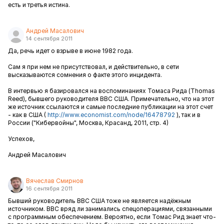
есть и третья истина.
Андрей Масалович
14 сентября 2011
Да, речь идет о взрыве в июне 1982 года.
Сам я при нем не присутствовал, и действительно, в сети
высказываются сомнения о факте этого инцидента.
В интервью я базировался на воспоминаниях Томаса Рида (Thomas
Reed), бывшего руководителя ВВС США. Примечательно, что на этот
же источник ссылаются и самые последние публикации на этот счет
- как в США (
http://www.economist.com/node/16478792
), так и в
России ("Кибервойны", Москва, Красанд, 2011, стр. 4)
Успехов,
Андрей Масалович
Вячеслав Смирнов
16 сентября 2011
Бывший руководитель ВВС США тоже не является надёжным
источником. ВВС вряд ли занимались спецоперациями, связанными
с программным обеспечением. Вероятно, если Томас Рид знает что-