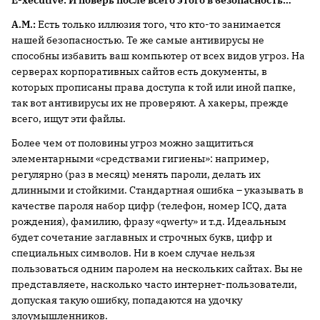
E-xecutive:
И поверь после всего этого в безопасность…
А.М.:
Есть только иллюзия того, что кто-то занимается
нашей безопасностью. Те же самые антивирусы не
способны избавить ваш компьютер от всех видов угроз. На
серверах корпоративных сайтов есть документы, в
которых прописаны права доступа к той или иной папке,
так вот антивирусы их не проверяют. А хакеры, прежде
всего, ищут эти файлы.
Более чем от половины угроз можно защититься
элементарными «средствами гигиены»: например,
регулярно (раз в месяц) менять пароли, делать их
длинными и стойкими. Стандартная ошибка – указывать в
качестве пароля набор цифр (телефон, номер ICQ, дата
рождения), фамилию, фразу «qwerty» и т.д. Идеальным
будет сочетание заглавных и строчных букв, цифр и
специальных символов. Ни в коем случае нельзя
пользоваться одним паролем на нескольких сайтах. Вы не
представляете, насколько часто интернет-пользователи,
допуская такую ошибку, попадаются на удочку
злоумышленников.