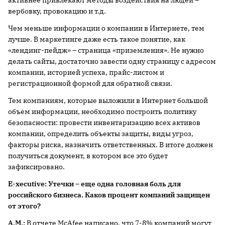
активнее привлекают методы воздействия на людей –
вербовку, провокацию и т.д.
Чем меньше информации о компании в Интернете, тем
лучше. В маркетинге даже есть такое понятие, как
«лендинг-пейдж» – страница «приземления». Не нужно
делать сайты, достаточно завести одну страницу с адресом
компании, историей успеха, прайс-листом и
регистрационной формой для обратной связи.
Тем компаниям, которые выложили в Интернет большой
объем информации, необходимо построить политику
безопасности: провести инвентаризацию всех активов
компании, определить объекты защиты, виды угроз,
факторы риска, назначить ответственных. В итоге должен
получиться документ, в котором все это будет
зафиксировано.
E-xecutive: Утечки – еще одна головная боль для
российского бизнеса. Каков процент компаний защищен
от этого?
А.М.:
В отчете McAfee написано, что 7-8% компаний могут