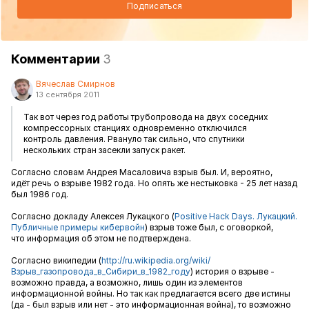
Подписаться
Комментарии
3
Вячеслав Смирнов
13 сентября 2011
Так вот через год работы трубопровода на двух соседних
компрессорных станциях одновременно отключился
контроль давления. Рвануло так сильно, что спутники
нескольких стран засекли запуск ракет.
Согласно словам Андрея Масаловича взрыв был. И, вероятно,
идёт речь о взрыве 1982 года. Но опять же нестыковка - 25 лет назад
был 1986 год.
Согласно докладу Алексея Лукацкого (
Positive Hack Days. Лукацкий.
Публичные примеры кибервойн
) взрыв тоже был, с оговоркой,
что информация об этом не подтверждена.
Согласно википедии (
http://ru.wikipedia.org/wiki/
Взрыв_газопровода_в_Сибири_в_1982_году
) история о взрыве -
возможно правда, а возможно, лишь один из элементов
информационной войны. Но так как предлагается всего две истины
(да - был взрыв или нет - это информационная война), то возможно