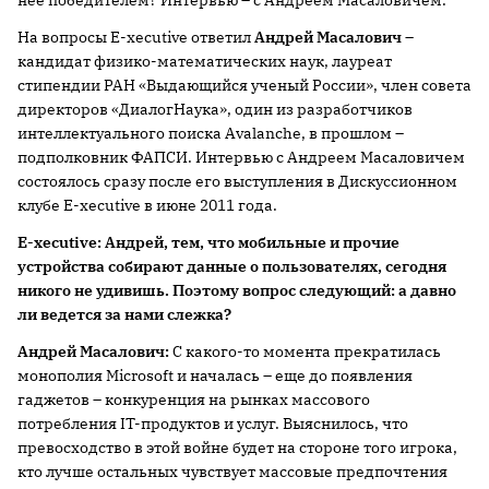
нее победителем? Интервью – с Андреем Масаловичем.
На вопросы E-xecutive ответил
Андрей Масалович
–
кандидат физико-математических наук, лауреат
стипендии РАН «Выдающийся ученый России», член совета
директоров «ДиалогНаука», один из разработчиков
интеллектуального поиска Avalanche, в прошлом –
подполковник ФАПСИ. Интервью с Андреем Масаловичем
состоялось сразу после его выступления в Дискуссионном
клубе E-xecutive в июне 2011 года.
E-xecutive:
Андрей, тем, что мобильные и прочие
устройства собирают данные о пользователях, сегодня
никого не удивишь. Поэтому вопрос следующий: а давно
ли ведется за нами слежка?
Андрей Масалович:
С какого-то момента прекратилась
монополия Microsoft и началась – еще до появления
гаджетов – конкуренция на рынках массового
потребления IT-продуктов и услуг. Выяснилось, что
превосходство в этой войне будет на стороне того игрока,
кто лучше остальных чувствует массовые предпочтения