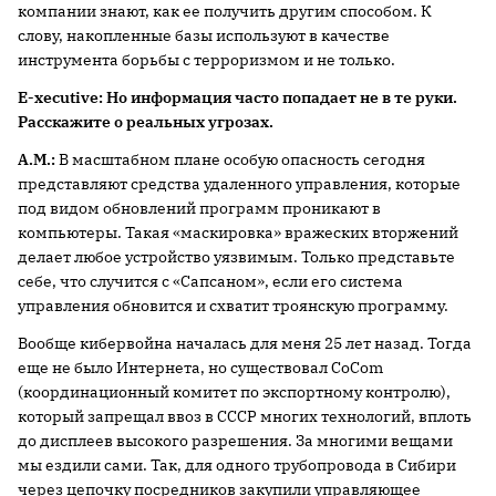
компании знают, как ее получить другим способом. К
слову, накопленные базы используют в качестве
инструмента борьбы с терроризмом и не только.
E-xecutive:
Но информация часто попадает не в те руки.
Расскажите о реальных угрозах.
А.М.:
В масштабном плане особую опасность сегодня
представляют средства удаленного управления, которые
под видом обновлений программ проникают в
компьютеры. Такая «маскировка» вражеских вторжений
делает любое устройство уязвимым. Только представьте
себе, что случится с «Сапсаном», если его система
управления обновится и схватит троянскую программу.
Вообще кибервойна началась для меня 25 лет назад. Тогда
еще не было Интернета, но существовал CoCom
(координационный комитет по экспортному контролю),
который запрещал ввоз в СССР многих технологий, вплоть
до дисплеев высокого разрешения. За многими вещами
мы ездили сами. Так, для одного трубопровода в Сибири
через цепочку посредников закупили управляющее