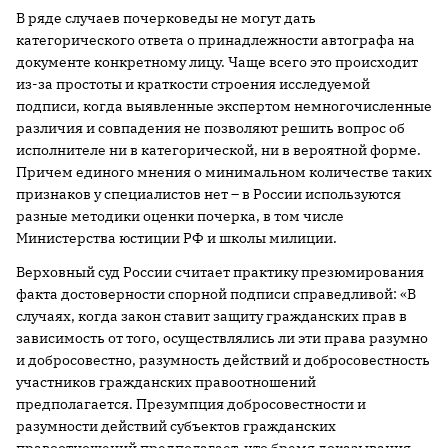
В ряде случаев почерковеды не могут дать
категорического ответа о принадлежности автографа на
документе конкретному лицу. Чаще всего это происходит
из-за простоты и краткости строения исследуемой
подписи, когда выявленные экспертом немногочисленные
различия и совпадения не позволяют решить вопрос об
исполнителе ни в категорической, ни в вероятной форме.
Причем единого мнения о минимальном количестве таких
признаков у специалистов нет – в России используются
разные методики оценки почерка, в том числе
Министерства юстиции РФ и школы милиции.
Верховный суд России считает практику презюмирования
факта достоверности спорной подписи справедливой: «В
случаях, когда закон ставит защиту гражданских прав в
зависимость от того, осуществлялись ли эти права разумно
и добросовестно, разумность действий и добросовестность
участников гражданских правоотношений
предполагается. Презумпция добросовестности и
разумности действий субъектов гражданских
правоотношений предполагает, что бремя доказывания