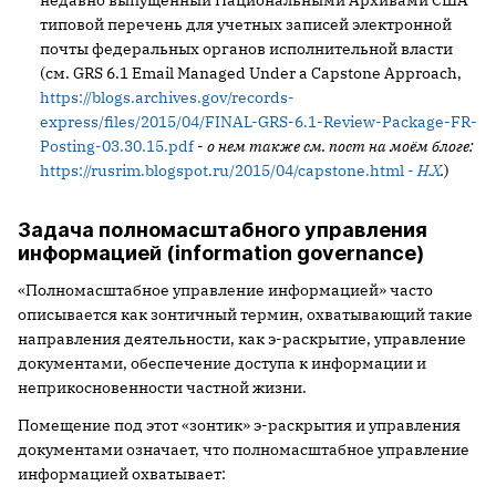
недавно выпущенный Национальными Архивами США
типовой перечень для учетных записей электронной
почты федеральных органов исполнительной власти
(см. GRS 6.1 Email Managed Under a Capstone Approach,
https://blogs.archives.gov/records-
express/files/2015/04/FINAL-GRS-6.1-Review-Package-FR-
Posting-03.30.15.pdf
-
о
нем
также
см
.
пост
на
моём
блоге
:
https://rusrim.blogspot.ru/2015/04/capstone.html -
Н
.
Х
.
)
Задача полномасштабного управления
информацией (information governance)
«Полномасштабное управление информацией» часто
описывается как зонтичный термин, охватывающий такие
направления деятельности, как э-раскрытие, управление
документами, обеспечение доступа к информации и
неприкосновенности частной жизни.
Помещение под этот «зонтик» э-раскрытия и управления
документами означает, что полномасштабное управление
информацией охватывает: