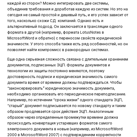
каждой из сторон? Можно интегрировать две системы,
объединив требования и доработав каждую из систем. Но это на
сегодня не самый простой и дешевый путь, и его успех зависит от
того, насколько схожи СД компаний. Однако есть и
альтернативный подход. Он заключается в трансляции одного
формата в другой (например, формата LotusNotes в
MicrosoftWord и обратно) с переносом свойств юридической
значимости. У этого способа также есть ряд особенностей, но он
позволяет найти компромисс в разнородных системах.
Еще одна серьезная сложность связана с длительным хранением
документов, подписанных ЭЦП. Форматы документов и
технологии их защиты постоянно меняются, поэтому
достоверность подписи и юридическая значимость самого
документа время от времени должны подтверждаться. Чтобы
“законсервировать” юридическую значимость документа,
необходимо организовать его периодическое переподписание.
Например, по истечении “срока жизни” одного стандарта ЭЦП,
“старый” документ подписывается по новому стандарту и таким
образом продлевается срок действия ЭЦП. Аналогичным
образом через определенные промежутки времени должна
происходить конвертация устаревших форматов самого
электронного документа в новые (например, из MicrosoftWord
2000 в MicrosoftWord 2007) с подтверждением корректности