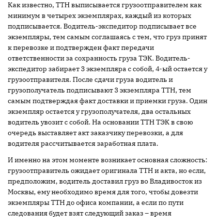
Как известно, ТТН выписывается грузоотправителем как
минимум в четырех экземплярах, каждый из которых
подписывается. Водитель-экспедитор подписывает все
экземпляры, тем самым соглашаясь с тем, что груз принят
к перевозке и подтвержден факт передачи
ответственности за сохранность груза ТЭК. Водитель-
экспедитор забирает 3 экземпляра с собой, 4-ый остается у
грузоотправителя. После сдачи груза водитель и
грузополучатель подписывают 3 экземпляра ТТН, тем
самым подтверждая факт доставки и приемки груза. Один
экземпляр остается у грузополучателя, два остальных
водитель увозит с собой. На основании ТТН ТЭК в свою
очередь выставляет акт заказчику перевозки, а для
водителя рассчитывается заработная плата.
И именно на этом моменте возникает основная сложность:
грузоотправитель ожидает оригинала ТТН и акта, но если,
предположим, водитель доставил груз во Владивосток из
Москвы, ему необходимо время для того, чтобы довезти
экземпляры ТТН до офиса компании, а если по пути
следования будет взят следующий заказ – время