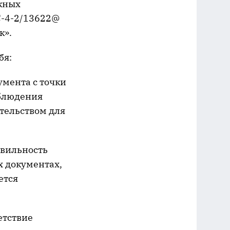
ажных
С-4-2/13622@
к».
бя:
умента с точки
облюдения
тельством для
авильность
х документах,
ется
етствие