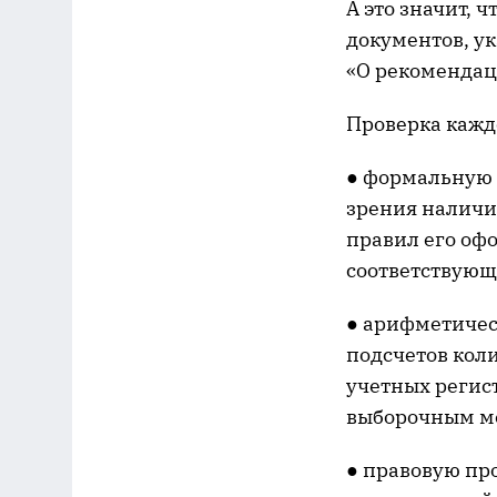
А это значит, 
документов, у
«О рекомендац
Проверка каждо
● формальную 
зрения наличи
правил его оф
соответствующ
● арифметичес
подсчетов кол
учетных регист
выборочным ме
● правовую про