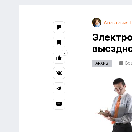
Анастасия 
Электро
выездно
2
Вре
АРХИВ