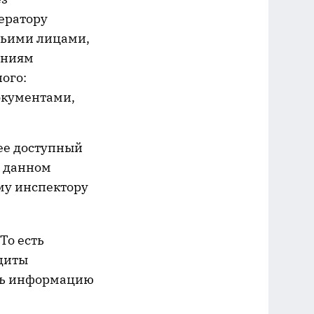
ератору
тьими лицами,
аниям
ого:
документами,
ее доступный
в данном
ему инспектору
То есть
щиты
еть информацию