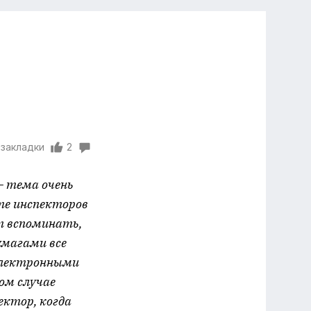
 закладки
2
— тема очень
ите инспекторов
т вспоминать,
бумагами все
 электронными
ом случае
ектор, когда