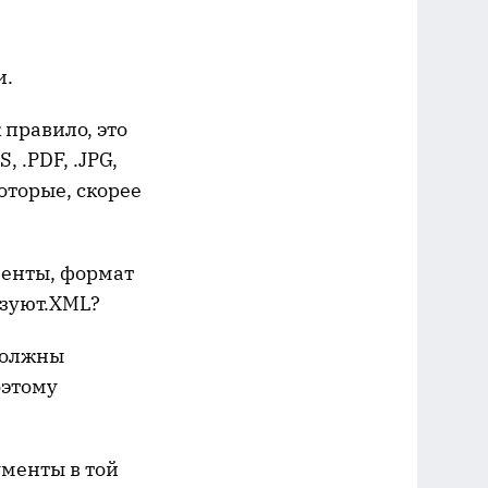
и.
правило, это
 .PDF, .JPG,
которые, скорее
менты, формат
ьзуют.XML?
 должны
оэтому
ументы в той