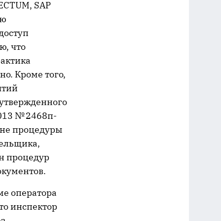
RECTUM, SAP
ию
 доступ
ю, что
рактика
о. Кроме того,
ятий
 утвержденного
013 № 2468п-
вне процедуры
тельщика,
ен процедур
окументов.
ме оператора
то инспектор
ез