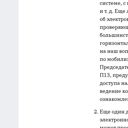
системе, с
и т. д. Ещ
об электро
проверяюще
большинств
горизонтал
на наш воп
по мобили
Председате
П13, пред
доступа н
ведение ко
ознакомле
Еще один д
электронно
может про