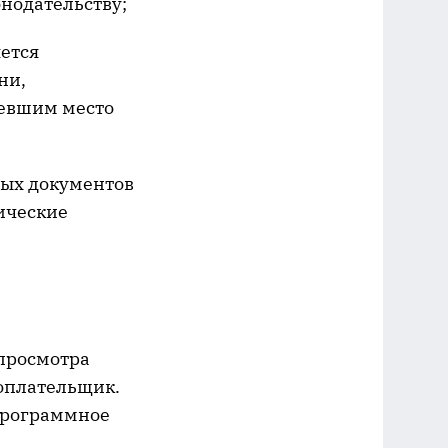
нодательству;
яется
ни,
мевшим место
ых документов
ические
 просмотра
оплательщик.
 программное