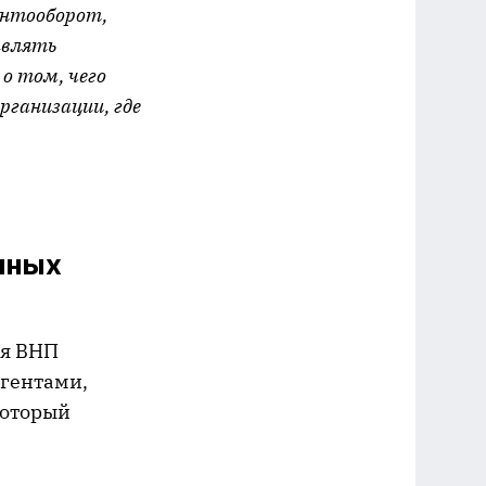
ентооборот,
авлять
о том, чего
рганизации, где
нных
ия ВНП
агентами,
который