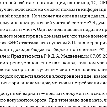
 которой работает организация, например, 1С, DI
е лучше, если система сможет показать информац
нной подписи. Но захочет ли организация давать
му инспектору к своей учетной системе? Я дума
о ответит «нет». Однако появившаяся недавно п
ьного мониторинга доказывает, что такое возможн
рос ФНС ответила, что пунктом 8 Плана меропри
зации доходов бюджетов бюджетной системы РФ,
лем Правительства РФ Д. А. Медведевым 07.05.2
усмотрено установление на законодательном уро
алоговых органов к учетным системам налогопла
торых осуществляется в электронном виде, взам
ния с оригиналами документов и истребования д
оступный вариант — показать документы в систе
го документооборота. При этом надо понимать, ч
смотреть и другие документы, отправленные чер