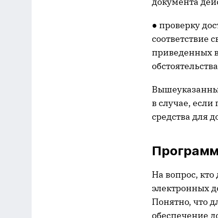
документа дей
● проверку дос
соответствие 
приведенных в
обстоятельств
Вышеуказанные
в случае, есл
средства для д
Программ
На вопрос, кто
электронных д
Понятно, что 
обеспечение д