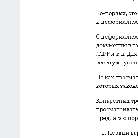
Во-первых, эт
и неформализо
С неформализо
документы в та
.TIFF и т. д. 
всего уже уст
Но как просма
которых закон
Конкретных тр
просматривать
предлагаю пор
Первый вар