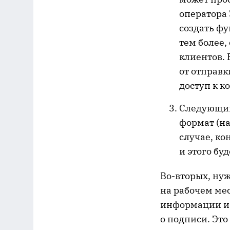
оператора 
создать ф
тем более
клиентов. 
от отправк
доступ к к
Следующий
формат (на
случае, ко
и этого буд
Во-вторых, нуж
на рабочем ме
информации и 
о подписи. Это