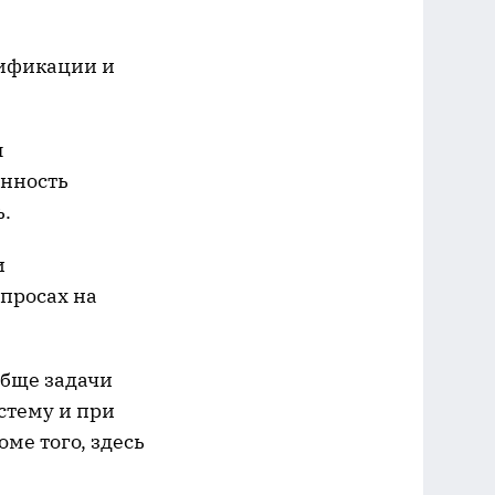
ификации и
м
инность
.
и
просах на
обще задачи
стему и при
ме того, здесь