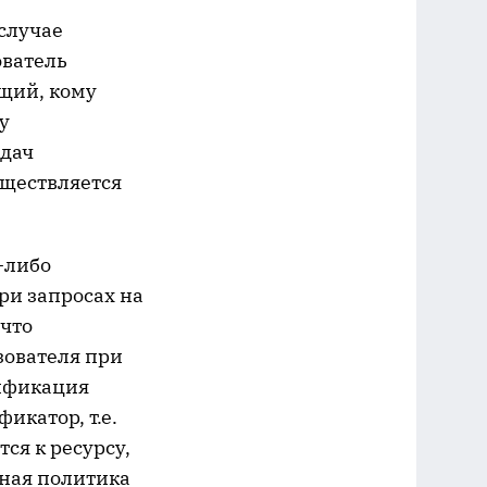
 случае
ователь
щий, кому
у
адач
уществляется
-либо
ри запросах на
 что
зователя при
тификация
икатор, т.е.
ся к ресурсу,
ьная политика