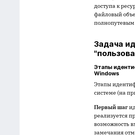
доступа к ресу
файловый объе
полнопутевым 
Задача и
"пользова
Этапы иденти
Windows
Этапы идентиф
системе (на пр
Первый шаг
ид
реализуется пр
возможность вх
замечания отм