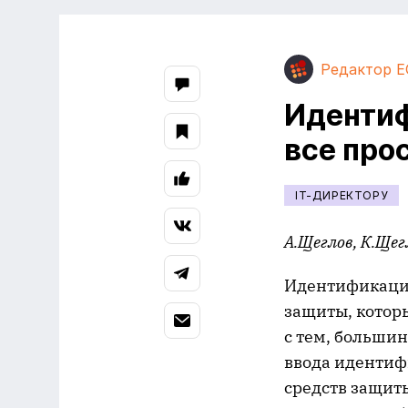
Редактор E
Идентиф
все про
IT-ДИРЕКТОРУ
А.Щеглов, К.Щег
Идентификация
защиты, котор
с тем, больши
ввода идентиф
средств защит