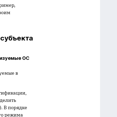
пример,
своим
 субъекта
лизуемые ОС
уемые в
тификации,
ыделить
. В порядке
го режима