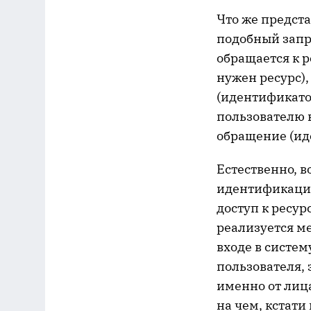
Что же предста
подобный запр
обращается к 
нужен ресурс),
(идентификато
пользователю н
обращение (ид
Естественно, в
идентификация
доступ к ресур
реализуется м
входе в систем
пользователя, 
именно от лиц
на чем, кстати