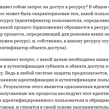
вляет собою запрос на доступ к ресурсу? В общем
ос может быть охарактеризован тем, какой польз
ресурсу (идентификатор пользователя, определяю
 какой процесс (приложение) обращается к ресурс
р процесса, определяющий для решения каких з
ужен ресурс), и, собственно, к какому ресурсу ос
ентификатор объекта доступа).
озникает вопрос, с какой целью необходима какая
 и аутентификация субъекта и объекта доступа п
су. Ведь в любой системе защиты предполагается,
еханизм идентификации и аутентификации поль
у. Результатом этого является однозначная иден
запускаемые им процессы наследуют этот идентиф
а идентифицированного пользователя и обращают
 говоря, и строится в своей основе разграничител