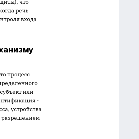
щиты), что
когда речь
онтроля входа
ханизму
то процесс
определенного
субъект или
ентификация -
са, устройства
д разрешением