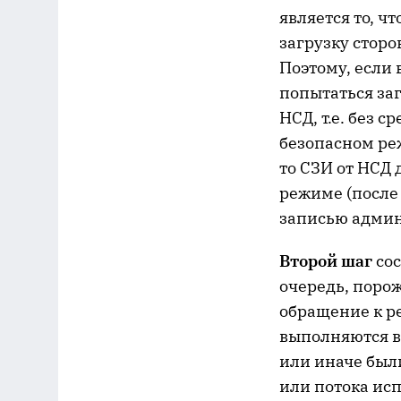
является то, ч
загрузку стор
Поэтому, если 
попытаться за
НСД, т.е. без с
безопасном реж
то СЗИ от НСД 
режиме (после
записью админ
Второй шаг
сос
очередь, поро
обращение к ре
выполняются в 
или иначе был
или потока исп