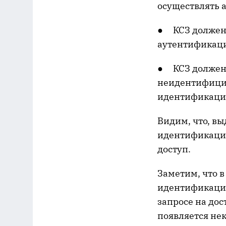
осуществлять 
● КСЗ должен
аутентификац
● КСЗ должен 
неидентифицир
идентификации
Видим, что, вы
идентификации
доступ.
Заметим, что в
идентификации
запросе на дос
появляется нек