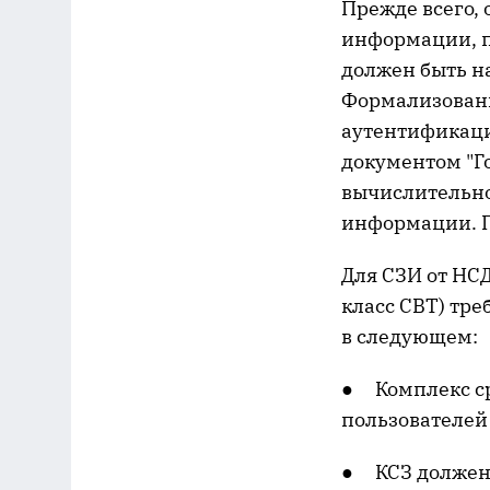
Прежде всего,
информации, п
должен быть н
Формализован
аутентификаци
документом "Г
вычислительно
информации. П
Для СЗИ от НС
класс СВТ) тр
в следующем:
● Комплекс ср
пользователей
● КСЗ должен 