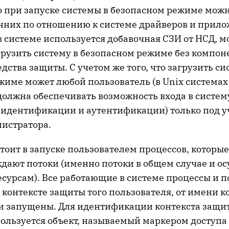
то при запуске системы в безопасном режиме мож
онних по отношению к системе драйверов и прил
в системе используется добавочная СЗИ от НСД, 
грузить систему в безопасном режиме без компон
редства защиты. С учетом же того, что загрузить си
име может любой пользователь (в Unix системах –
должна обеспечивать возможность входа в систем
 идентификации и аутентификации) только под у
истратора.
тоит в запуске пользователем процессов, которые
ждают потоки (именно потоки в общем случае и о
сурсам). Все работающие в системе процессы и п
контексте защиты того пользователя, от имени ко
и запущены. Для идентификации контекста защи
ользуется объект, называемый маркером доступа (