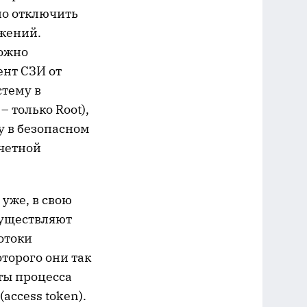
но отключить
ожений.
можно
ент СЗИ от
стему в
 только Root),
у в безопасном
четной
 уже, в свою
существляют
отоки
торого они так
ты процесса
access token).