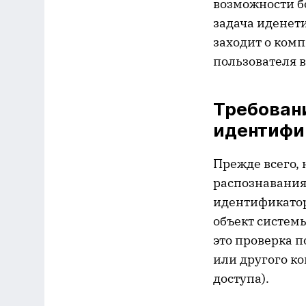
возможности б
задача иденет
заходит о комп
пользователя в
Требован
идентифи
Прежде всего,
распознавания
идентификатор
объект систем
это проверка 
или другого к
доступа).