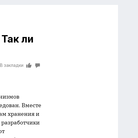
Так ли
В закладки
анизмов
едован. Вместе
ам хранения и
 разработчики
ют