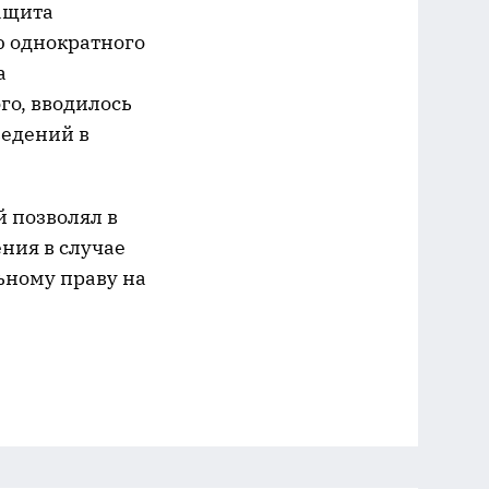
ащита
ю однократного
а
го, вводилось
ведений в
 позволял в
ния в случае
ьному праву на