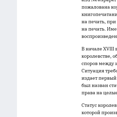
пожалована ко
книгопечатани
на печать, при
на печать. Име
воспроизведени
В начале XVIII
королевстве, 
споров между 
Ситуация требо
издает первый 
был назван ст
права на целые
Статус короле
которой произ