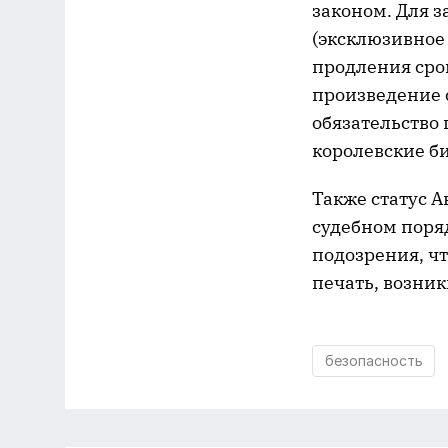
законом. Для 
(эксклюзивное 
продления срок
произведение 
обязательство
королевские б
Также статус 
судебном поря
подозрения, ч
печать, возни
безопасность