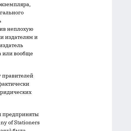
экземпляра,
егального
ь
чив неплохую
и издателям и
 издатель
а или вообще
у правителей
 фактически
юридических
и предприняты
y of Stationers
pany) была