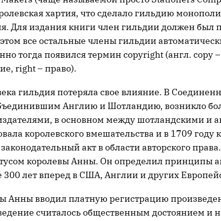
ролевская хартия, что сделало гильдию монопол
я. Для издания книги член гильдии должен был 
 этом все остальные члены гильдии автоматическ
нно тогда появился термин copyright (англ. copy –
е, right – право).
 века гильдия потеряла свое влияние. В Соединен
объединившим Англию и Шотландию, возникло бо
издателями, в основном между шотландскими и 
вала королевского вмешательства и в 1709 году 
законодательный акт в области авторского права.
атусом королевы Анны. Он определил принципы а
 300 лет вперед в США, Англии и других Европей
вы Анны вводил платную регистрацию произведен
ведение считалось общественным достоянием и н