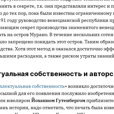
нить в секрете, т.к. они представляли интерес и
 до тех пор, пока были известны ограниченному 
291 году руководство венецианской республики п
знающим секрет производства знаменитого венец
ать на остров Мурано. В течение нескольких сотен
ло запрещено покидать этот остров. Таким образ
дства. Хотя этот метод и оказался достаточно эф
льшими расходами, а также риском утраты знаний
уальная собственность и авторс
ллектуальная собственность
» возникло достаточн
сылкой для его появления послужило изобретени
ким ювелиром
Йоханном Гутенбергом
приблизите
дань истории, надо отметить, что печать была изве