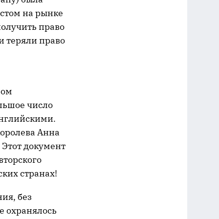
истом на рынке
получить право
и теряли право
ном
льшое число
английскими.
королева Анна
 Этот документ
вторского
ских странах!
ия, без
е охранялось