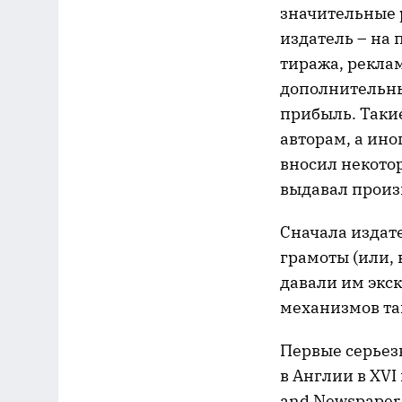
значительные 
издатель – на 
тиража, рекла
дополнительны
прибыль. Таки
авторам, а ин
вносил некото
выдавал произв
Сначала издате
грамоты (или, 
давали им экс
механизмов та
Первые серьез
в Англии в XVI
and Newspaper