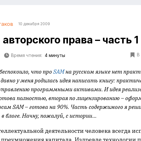
таков
10 декабря 2009
авторского права – часть 1
В
Время чтения:
4 минуты
беспокоило, что про
SAM
на русском языке нет практ
давно у меня родилась идея написать книгу: практич
 управлению программными активами. И идея реализо
готова полностью, вторая по лицензированию – офор
осам SAM – готова на 90%. Часть содержимого я реш
в блоге. Начну, пожалуй, с истории…
теллектуальной деятельности человека всегда ис
и преумножения капитала. Издревле технологии 