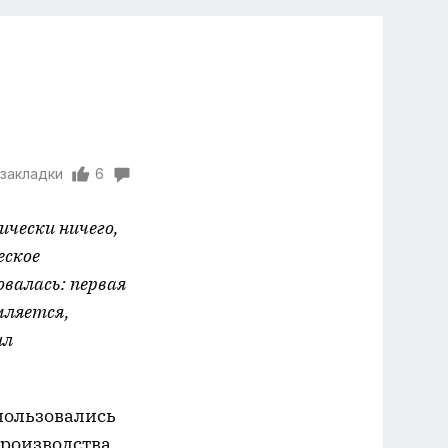
 закладки
6
ически ничего,
еское
валась: первая
мляется,
ил
пользовались
производства