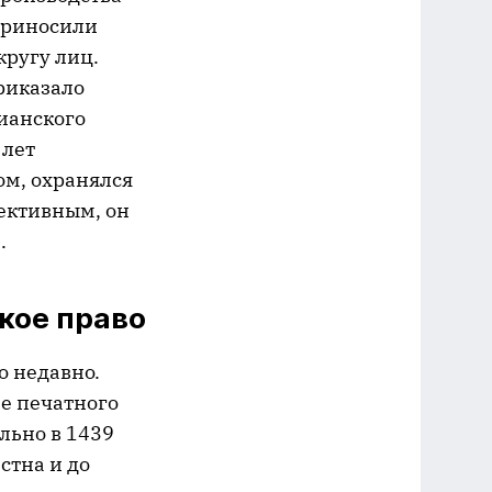
 приносили
кругу лиц.
риказало
ианского
 лет
ом, охранялся
фективным, он
.
кое право
о недавно.
е печатного
льно в 1439
стна и до