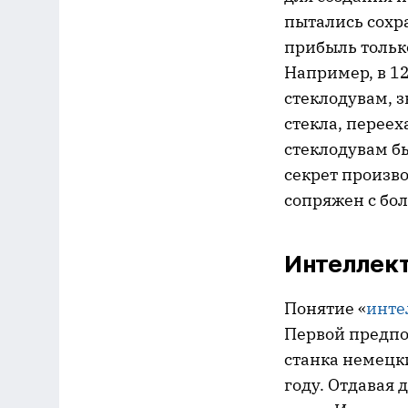
пытались сохра
прибыль только
Например, в 1
стеклодувам, 
стекла, переех
стеклодувам бы
секрет произво
сопряжен с бо
Интеллект
Понятие «
инте
Первой предпо
станка немец
году. Отдавая 