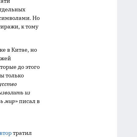
чати
отдельных
символами. Но
тиражи, к тому
е в Китае, но
ажей
торые до этого
ы только
усство
вызволить из
ть мир
» писал в
втор
тратил