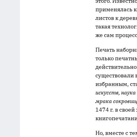
этого. Известно
применялась к
листов к дере
такая технолог
же сам процесс
Печать наборны
только печатн
действительно
существовали 
избранным, ст
искусств, наука
мрака сокровищ
1474 г. в свое
книгопечатани
Но, вместе с т