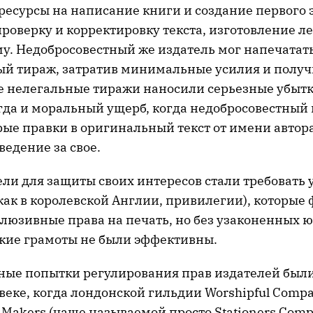
ресурсы на написание книги и создание первого 
проверку и корректировку текста, изготовление л
му. Недобросовестный же издатель мог напечатат
й тираж, затратив минимальные усилия и полу
е нелегальные тиражи наносили серьезные убытк
огда и моральный ущерб, когда недобросовестный
рые правки в оригинальный текст от имени автор
едение за свое.
ли для защиты своих интересов стали требовать 
как в королевской Англии, привилегии), которые
клюзивные права на печать, но без узаконенных 
кие грамоты не были эффективны.
ные попытки регулирования прав издателей был
 веке, когда лондонской гильдии Worshipful Compan
 Makers (чаще называемой просто Stationers Com