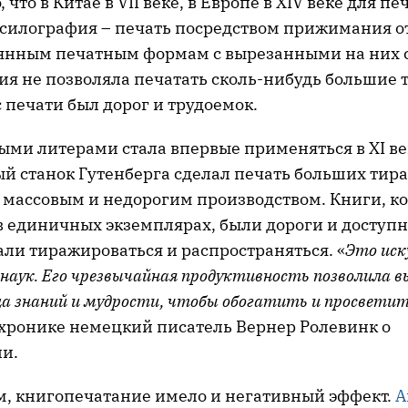
, что в Китае в VII веке, в Европе в XIV веке для пе
силография – печать посредством прижимания 
вянным печатным формам с вырезанными на них 
ия не позволяла печатать сколь-нибудь большие 
 печати был дорог и трудоемок.
ми литерами стала впервые применяться в XI век
ый станок Гутенберга сделал печать больших тир
 массовым и недорогим производством. Книги, ко
в единичных экземплярах, были дороги и доступн
али тиражироваться и распространяться. «
Это иск
 наук. Его чрезвычайная продуктивность позволила 
а знаний и мудрости, чтобы обогатить и просвети
й хронике немецкий писатель Вернер Ролевинк о
и.
ем, книгопечатание имело и негативный эффект.
А