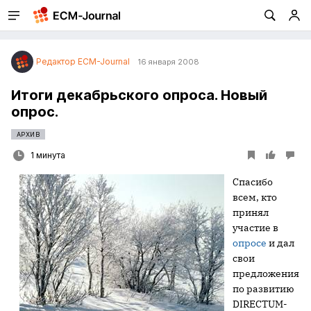
Редактор ECM-Journal
16 января 2008
Итоги декабрьского опроса. Новый
опрос.
АРХИВ
1 минута
Спасибо
всем, кто
принял
участие в
опросе
и дал
свои
предложения
по развитию
DIRECTUM-