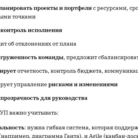
ланировать проекты и портфели
с ресурсами, ср
ыми точками
т
контроль исполнения
ит об отклонениях от плана
агруженность команды
, предложит сбалансирова
ирует
отчетность, контроль бюджета, коммуника
рует управление
рисками и изменениями
т
прозрачность для руководства
УП важно учитывать:
альность
: нужна гибкая система, которая поддер
l (например, диаграмма Ганта), и Agile (канбан-дос