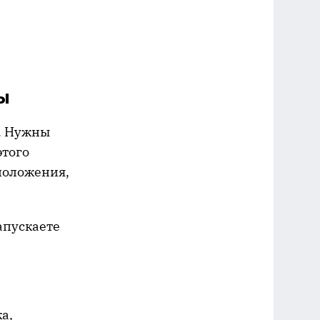
ы
я. Нужны
этого
положения,
запускаете
а,