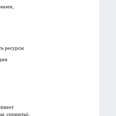
оками,
ть ресурсы
ции
живает
ки, спринты).