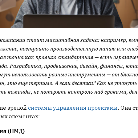
 компании стоит масштабная задача: например, вы
ожение, построить производственную линию или внед
ная точка как правило стандартная — есть ограниче
да. Разработка, продвижение, дизайн, финансы, юр
гут использовать разные инструменты — от блокнот
н, это еще терпимо. А если десятки? Как не утонуть 
ть команды, не потерять контроль над сроками, ден
ние зрелой
системы управления проектами
. Она с
ых элементах:
ия (НМД)