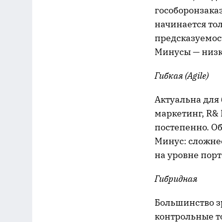
гособоронзаказ
начинается то
предсказуемос
Минусы — низка
Гибкая (Agile)
Актуальна для
маркетинг, R& 
постепенно. Об
Минус: сложне
на уровне пор
Гибридная
Большинство 
контрольные т