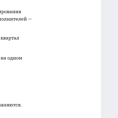
ирования
сполнителей —
 квартал
 на одном
авляются.