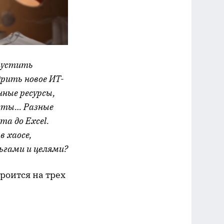
пустить
рить новое ИТ-
нные ресурсы,
исты… Разные
а до Excel.
в хаосе,
ьгами и целями?
троится на трех