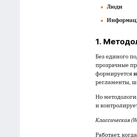
Люди
Информаци
1. Методо
Без единого п
прозрачные пр
формируется
н
регламенты, ш
Но методология
и контролирует
Классическая (
W
Работает, когд