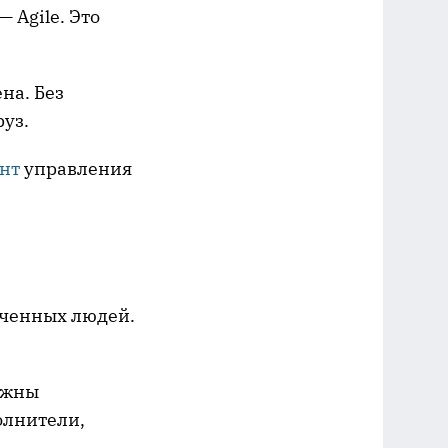
 Agile. Это
на. Без
уз.
нт
управления
ученных людей.
лжны
олнители,