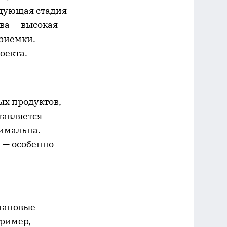
едующая стадия
ва — высокая
приемки.
оекта.
ых продуктов,
тавляется
симальна.
 — особенно
плановые
пример,