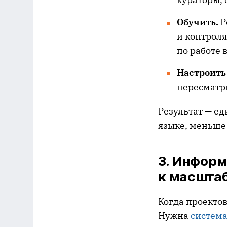
Обучить.
Р
и контрол
по работе 
Настроить
пересматр
Результат — ед
языке, меньше
3. Информ
к масшта
Когда проектов
Нужна
систем