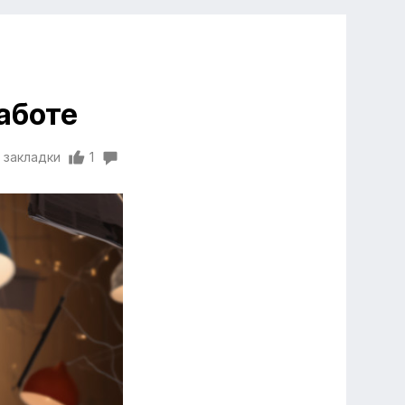
аботе
 закладки
1