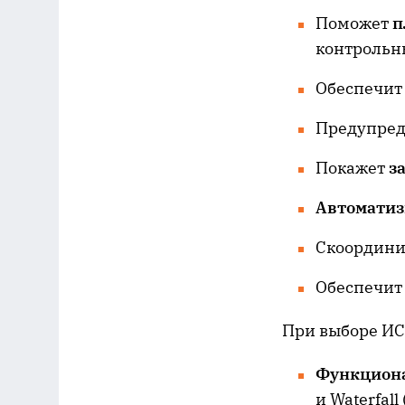
Поможет
п
контрольн
Обеспечи
Предупред
Покажет
з
Автоматиз
Скоордини
Обеспечи
При выборе ИС
Функцион
и Waterfal