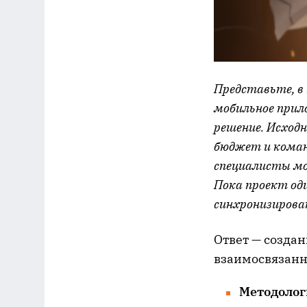
Представьте, в
мобильное прил
решение. Исход
бюджет и коман
специалисты мо
Пока проект оди
синхронизирова
Ответ — созда
взаимосвязанн
Методолог