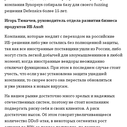
компания Synopsys собирала базу для своего fuzzing
решения Defensics более 15 лет.
Игорь Тюкачев, руководитель отдела развития бизнеса
продуктов ИБ Axoft
Компании, которые медлят с переходом на российские
ИБ-решения либо уже остались без полноценной защиты,
так как все иностранные поставщики ушли из России, либо
могут стать легкой добычей для злоумышленников в любой
момент, когда иностранные вендоры неожиданно
отключат функционал. При этом в последнем случае стоит
учесть, что если у вас установлена защита ушедшей
компании, то скорее всего она перестала обновляться
и уже уязвима к новым вирусам.
На нашем рынке достаточно много зрелых и надежных
отечественных систем, поэтому не стоит компаниям
подвергать риску себя и своих клиентов. А риск
достаточно высок. Об этом говорит увеличивающееся
количество DDoS-атак, в некоторых сегментах рост
оставил до 80% за первое полугодие, по данным