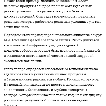
Показателен пример Directum. За более чем 20 лет
на рынке продукты вендора прошли обкатку в самых
разных условиях — от крупных заводов и банков
до госучреждений. Опыт дает возможность предлагать
решения, которые работают в реальных условиях с учетом
сотни нюансов.
Подведем итог: период первоначального ажиотажа вокруг
КЭДО сменился фазой зрелого развития. Рынок движется
к комплексной цифровизации, где кадровый
документооборот перестает быть изолированной задачей
и становится неотъемлемой частью единой цифровой
экосистемы компании.
Успех теперь определен способностью технологии гибко
адаптироваться к уникальным бизнес-процессам
и бесшовно интегрироваться в общую IT-инфраструктуру.
На первый план выходит не просто функциональность,
а надежность, безопасность и глубина экспертизы
вендора, который понимает не только код, но и специфику
российского документооборота и реальные задачи
бизнеса.