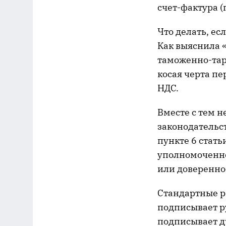
счет-фактура (п
Что делать, ес
Как выяснила 
таможенно-тар
косая черта пе
НДС.
Вместе с тем н
законодательс
пункте 6 стать
уполномоченно
или доверенно
Стандартные р
подписывает р
подписывает др