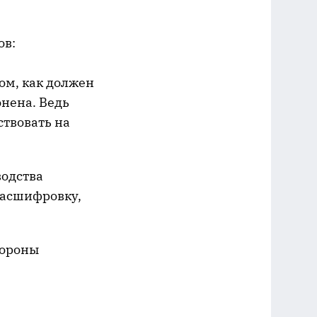
ов:
том, как должен
онена. Ведь
ствовать на
водства
расшифровку,
тороны