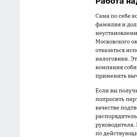
Работа н
Сама по себе к
фамилия и долж
неустановленн
Московского ок
отказаться исп
налоговики. Эт
компания соби
применить выч
Если вы получи
попросить пар
качестве подт
распорядитель
руководителя.
по действующи