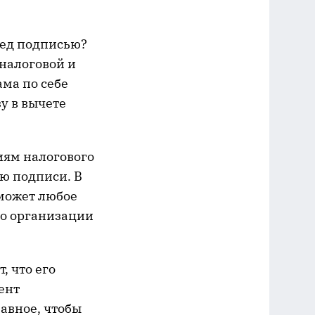
еред подписью?
 налоговой и
ма по себе
у в вычете
иям налогового
ю подписи. В
 может любое
о организации
 что его
ент
лавное, чтобы