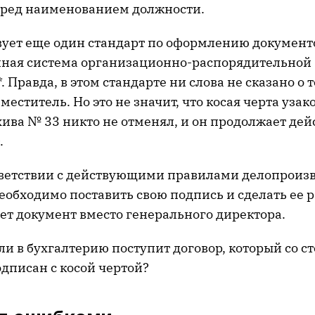
еред наименованием должности.
вует еще один стандарт по оформлению документ
ная система организационно-распорядительной
 Правда, в этом стандарте ни слова не сказано о 
меститель. Но это не значит, что косая черта узак
ива № 33 никто не отменял, и он продолжает дей
.
тветствии с действующими правилами делопроиз
еобходимо поставить свою подпись и сделать ее 
ет документ вместо генерального директора.
сли в бухгалтерию поступит договор, который со с
дписан с косой чертой?