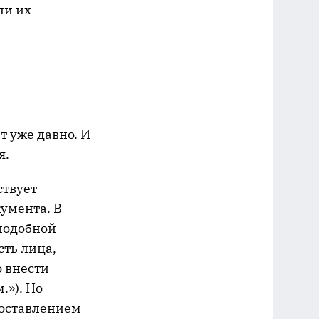
ли их
т уже давно. И
я.
ствует
кумента. В
 подобной
ть лица,
 внести
.»). Но
роставлением