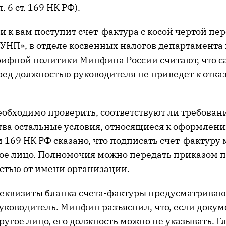
. 6 ст. 169 НК РФ).
ли к вам поступит счет-фактура с косой чертой п
«УНП», в отделе косвенных налогов департамента
ифной политики Минфина России считают, что са
ред должностью руководителя не приведет к отказ
еобходимо проверить, соответствуют ли требован
тва остальные условия, относящиеся к оформлени
и 169 НК РФ сказано, что подписать счет-фактуру
е лицо. Полномочия можно передать приказом п
стью от имени организации.
еквизиты бланка счета-фактуры предусматривают,
уководитель. Минфин разъяснил, что, если докум
угое лицо, его должность можно не указывать. Г