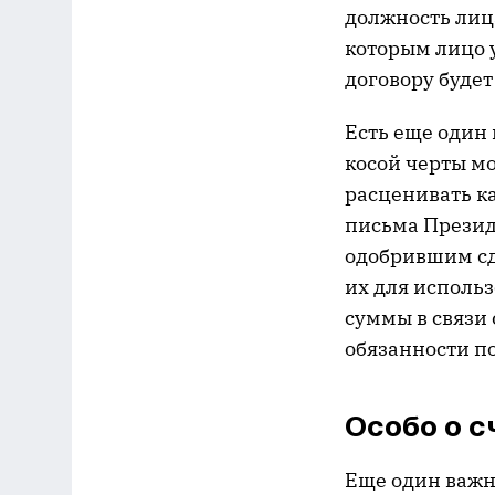
должность лица
которым лицо 
договору будет
Есть еще один 
косой черты мо
расценивать к
письма Презид
одобрившим сд
их для исполь
суммы в связи 
обязанности по 
Особо о с
Еще один важн