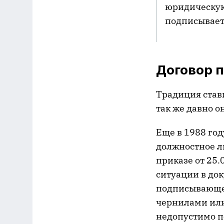
юридическую
подписывает
Договор 
Традиция став
так же давно о
Еще в 1988 год
должностное ли
приказе от 25.
ситуации в до
подписывающег
чернилами или
недопустимо п