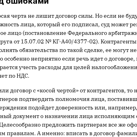
ад ошибками
осая черта не лишит договор силы. Но если не буд
ность лица, который его подписал, суд может ре
ое лицо (постановление Федерального арбитражн
руга от 15.07.02 № КГ-А40/4377-02). Контрагенты
олнять обязательства по такой сделке, ее могут н
о особенно неприятно если речь идет о договоре,
рается учесть расходы для целей налогообложен
ет по НДС.
ли договор с «косой чертой» от контрагентов, то
тнеров подтвердить полномочия лица, поставивше
верждения подойдет доверенность или, например
ный документ о назначении лица исполняющим 
 Целесообразно предложить партнерам все же оф
м правилам. А именно: вписать в договор фамил