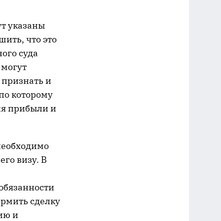
ут указаны
шить, что это
ого суда
 могут
е признать и
 по которому
ия прибыли и
 необходимо
го визу. В
,
обязанности
ормить сделку
ию и