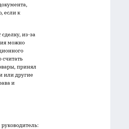
документа,
, если к
сделку, из-за
вия можно
ационного
 считать
овары, принял
и или другие
рава и
 руководитель: