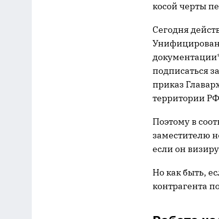
косой черты п
Сегодня дейст
Унифицирован
документации*.
подписаться за
приказ Главарх
территории РФ
Поэтому в соо
заместителю н
если он визиру
Но как быть, е
контрагента по