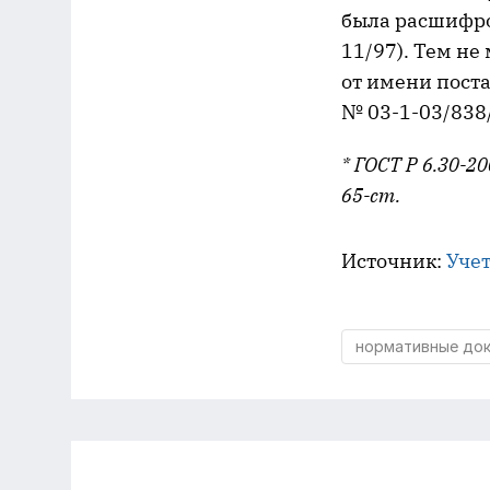
была расшифро
11/97). Тем не
от имени поста
№ 03-1-03/838/
* ГОСТ Р 6.30-
65-ст.
Источник:
Учет
нормативные до