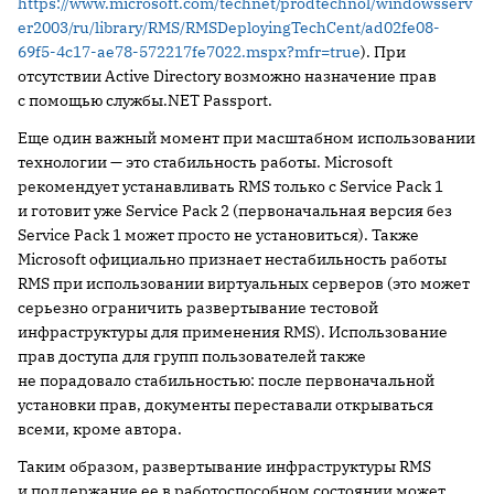
https://www.microsoft.com/technet/prodtechnol/windowsserv
er2003/ru/library/RMS/RMSDeployingTechCent/ad02fe08-
69f5-4c17-ae78-572217fe7022.mspx?mfr=true
). При
отсутствии Active Directory возможно назначение прав
с помощью службы.NET Passport.
Еще один важный момент при масштабном использовании
технологии — это стабильность работы. Microsoft
рекомендует устанавливать RMS только с Service Pack 1
и готовит уже Service Pack 2 (первоначальная версия без
Service Pack 1 может просто не установиться). Также
Microsoft официально признает нестабильность работы
RMS при использовании виртуальных серверов (это может
серьезно ограничить развертывание тестовой
инфраструктуры для применения RMS). Использование
прав доступа для групп пользователей также
не порадовало стабильностью: после первоначальной
установки прав, документы переставали открываться
всеми, кроме автора.
Таким образом, развертывание инфраструктуры RMS
и поддержание ее в работоспособном состоянии может