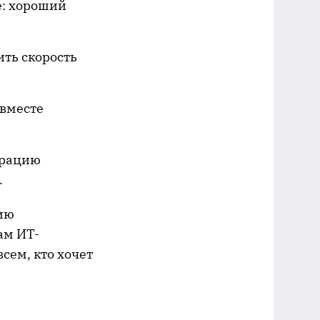
e: хороший
ить скорость
 вместе
трацию
.
ию
ам ИТ-
сем, кто хочет