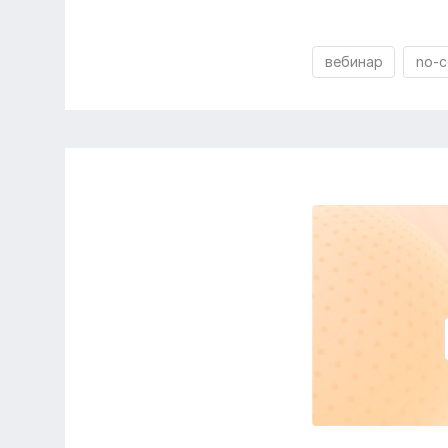
вебинар
no-