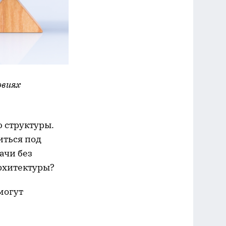
овиях
 структуры.
иться под
ачи без
рхитектуры?
могут