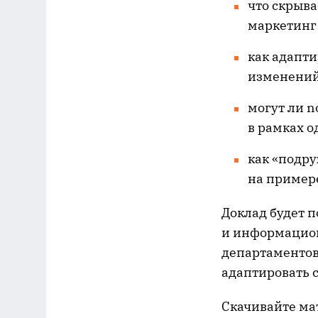
что скрыва
маркетинг 
как адапти
изменений
могут ли n
в рамках 
как «подр
на пример
Доклад будет 
и информацион
департаментов
адаптировать 
Скачивайте ма