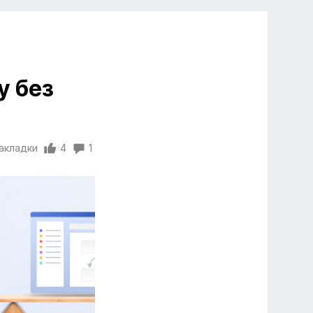
у без
закладки
4
1