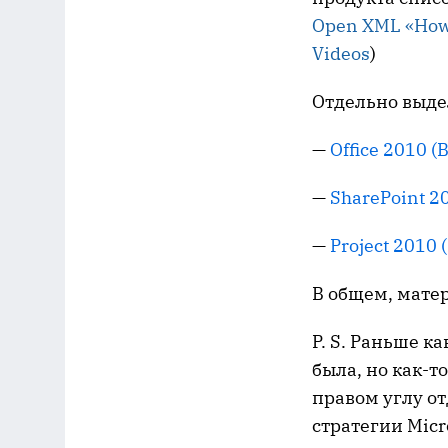
Open XML «How 
Videos
)
Отдельно выде
—
Office 2010 (
—
SharePoint 20
—
Project 2010 
В общем, матер
P. S. Раньше к
была, но как-т
правом углу от
стратегии Micr