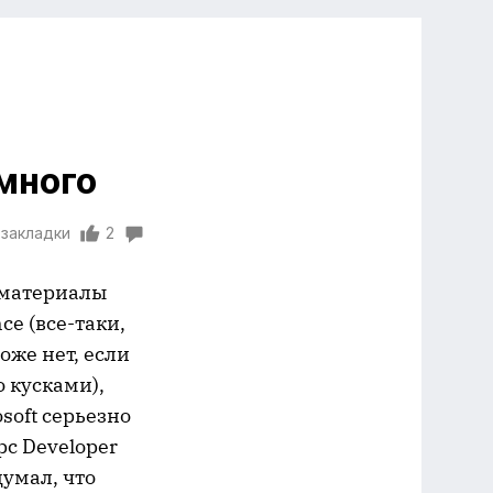
много
 закладки
2
 материалы
ce (все-таки,
оже нет, если
о кусками),
soft серьезно
рс Developer
думал, что