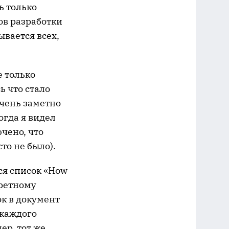
ь только
ов разработки
зывается всех,
е только
ь что стало
Очень заметно
когда я видел
чено, что
сто не было).
ся список «How
кретному
к в документ
 каждого
ер, тот же