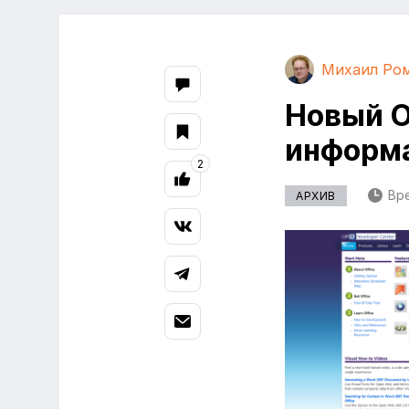
Михаил Ро
Новый O
информа
2
Вре
АРХИВ