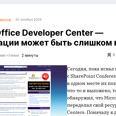
манов
30 октября 2009
ffice Developer Center —
ции может быть слишком 
В
мя чтения:
2 минуты
Сегодня, пока искал
с SharePoint Conferen
в одном месте их пох
что-то и выложено, т
обнаружил, что Micro
переделал свой ресу
Centers. Поначалу я 