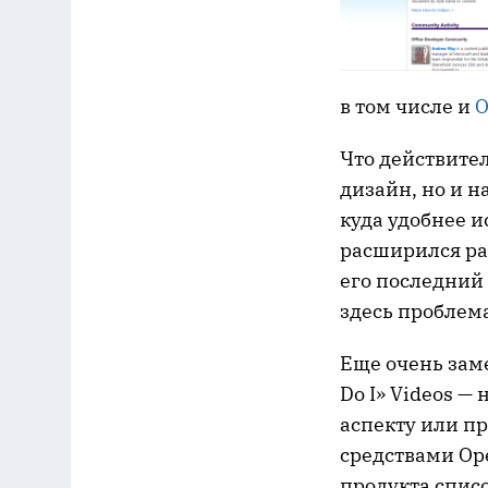
в том числе и
O
Что действите
дизайн, но и н
куда удобнее и
расширился ра
его последний 
здесь проблема 
Еще очень заме
Do I» Videos 
аспекту или п
средствами Ope
продукта списо