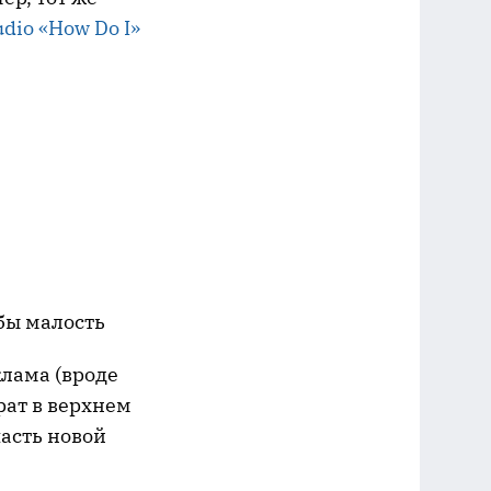
udio «How Do I»
бы малость
клама (вроде
рат в верхнем
часть новой