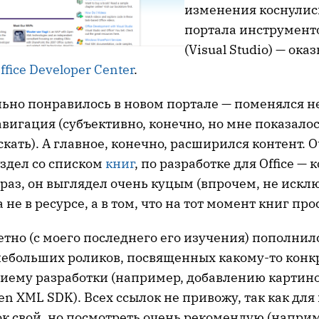
изменения коснулис
портала инструмент
(Visual Studio) — ока
ffice Developer Center
.
льно понравилось в новом портале — поменялся н
авигация (субъективно, конечно, но мне показалос
скать). А главное, конечно, расширился контент. 
здел со списком
книг
, по разработке для Office — 
раз, он выглядел очень куцым (впрочем, не исклю
не в ресурсе, а в том, что на тот момент книг про
тно (с моего последнего его изучения) пополнил
— небольших роликов, посвященных какому-то кон
риему разработки (например, добавлению картино
n XML SDK). Всех ссылок не привожу, так как для
к свой, но посмотреть очень рекомендую (наприм