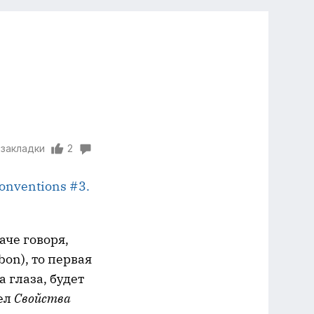
 закладки
2
onventions #3.
аче говоря,
bbon), то первая
 глаза, будет
дел
Свойства