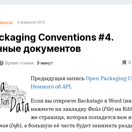
манов
6 февраля 2015
ckaging Conventions #4.
нные документов
В
Время чтения:
9 минут
Предыдущая запись
Open Packaging C
Немного об API
.
Если вы откроете Backstage в Word (ин
нажмете на закладку
Файл
(
File
) на Ri
же страница, которая попадется вам на
ния
(
Info
), а большую её часть будет занимать раз