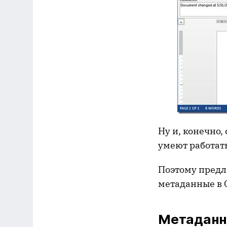
Ну и, конечно
умеют работать
Поэтому предла
метаданные в O
Метаданн