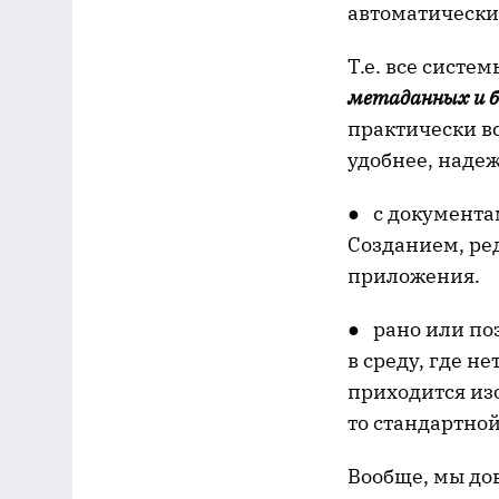
автоматически
Т.е. все сист
метаданных и б
практически вс
удобнее, надеж
● с документам
Созданием, ре
приложения.
● рано или по
в среду, где н
приходится из
то стандартной
Вообще, мы дов