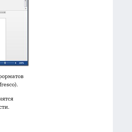
форматов
resco).
нятся
сти.