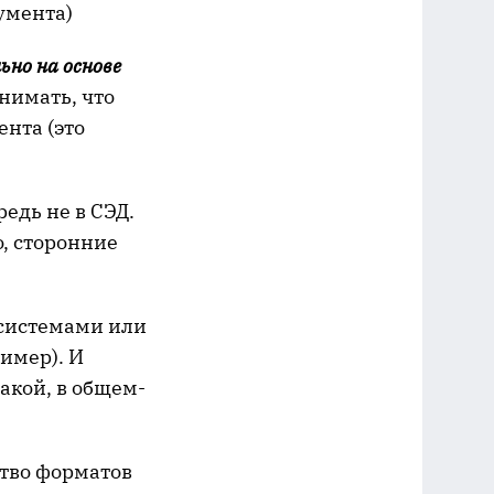
умента)
но на основе
онимать, что
ента (это
едь не в СЭД.
, сторонние
 системами или
ример). И
такой, в общем-
ство форматов