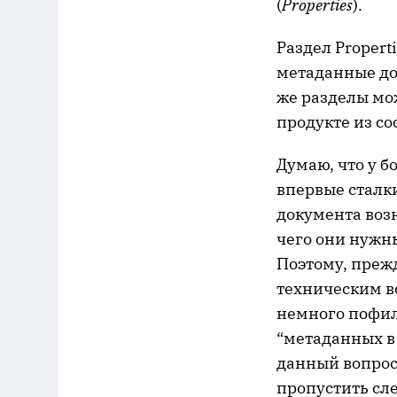
(
Properties
).
Раздел Propert
метаданные до
же разделы мо
продукте из сос
Думаю, что у б
впервые сталк
документа возн
чего они нужны
Поэтому, преж
техническим в
немного пофил
“метаданных в 
данный вопрос
пропустить сл