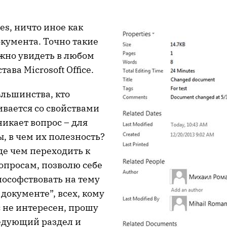
ies, ничто иное как
кумента. Точно такие
жно увидеть в любом
тава Microsoft Office.
ольшинства, кто
ивается со свойствами
икает вопрос – для
, в чем их полезность?
де чем переходить к
опросам, позволю себе
ософствовать на тему
документе”, всех, кому
 не интересен, прошу
едующий раздел и