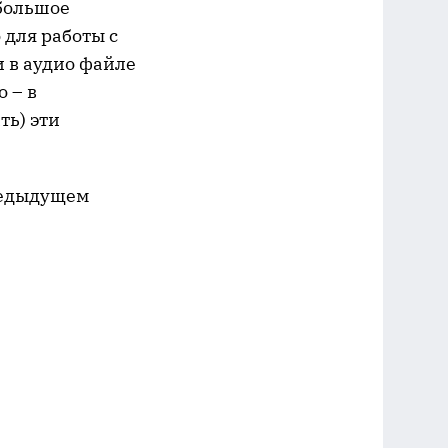
большое
 для работы с
 в аудио файле
 – в
ть) эти
предыдущем