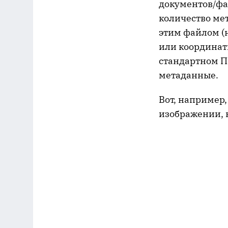
документов/фа
количество ме
этим файлом (
или координаты
стандартном ПО
метаданные.
Вот, например,
изображении, в