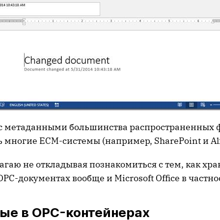
, с метаданными большинства распространенных 
 многие ECM-системы (например, SharePoint и Alf
гаю не откладывая познакомиться с тем, как хра
PC-документах вообще и Microsoft Office в частно
ые в OPC-контейнерах