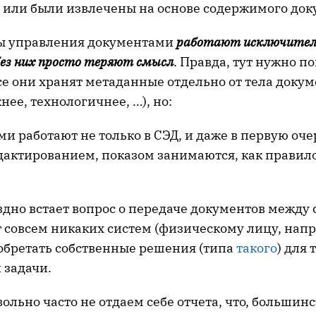
 или были извлечены на основе содержимого док
емы управления документами
работают исключитель
ез них просто теряют смысл
. Правда, тут нужно п
е они хранят метаданные отдельно от тела докум
нее, технологичнее, …), но:
и работают не только в СЭД, и даже в первую очер
дактированием, показом занимаются, как правило
здно встает вопрос о передаче документов между
ет совсем никаких систем (физическому лицу, нап
обретать собственные решения (типа
такого
) для 
 задачи.
ольно часто не отдаем себе отчета, что, большин