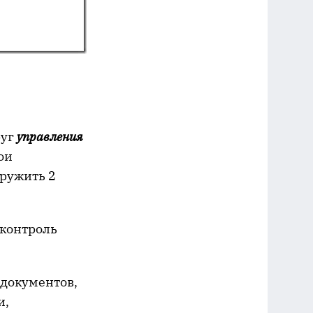
руг
управления
ои
ружить 2
 контроль
 документов,
и,