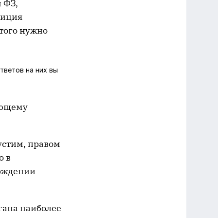
 ФЗ,
зиция
этого нужно
тветов на них вы
ующему
устим, правом
о в
ерждении
ргана наиболее