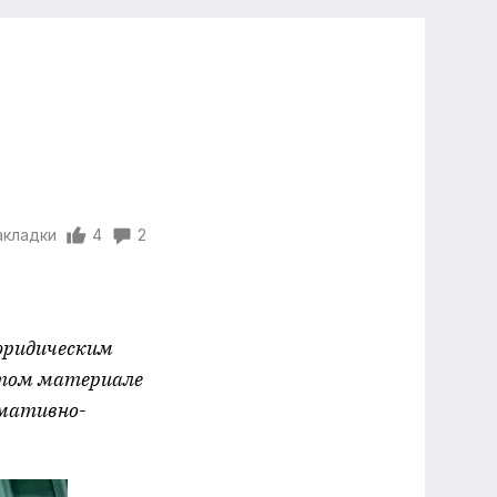
акладки
4
2
юридическим
этом материале
мативно-