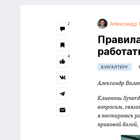
Александр 
2
Правила
работат
4
БУХГАЛТЕРУ
Александр Вале
Клиенты
Syner
вопросам, связ
я постараюсь 
правовой базой