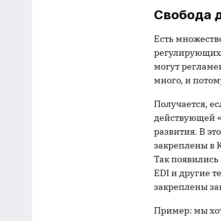
Свобода 
Есть множество
регулирующих 
могут регламе
много, и потом
Получается, е
действующей «
развития. В э
закреплены в К
Так появились
EDI и другие т
закреплены за
Пример: мы хо