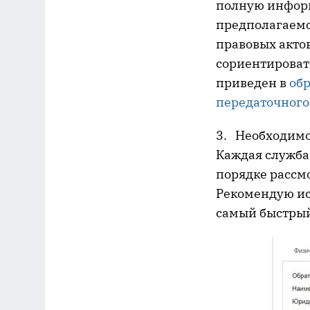
полную информ
предполагаемо
правовых актов
сориентироват
приведен в
об
передаточного
3. Необходимо
Каждая служба
порядке рассм
Рекомендую ис
самый быстрый