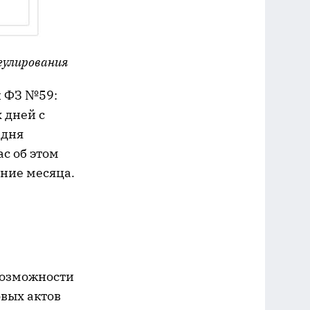
гулирования
и ФЗ №59:
 дней с
 дня
ас об этом
ение месяца.
возможности
вых актов