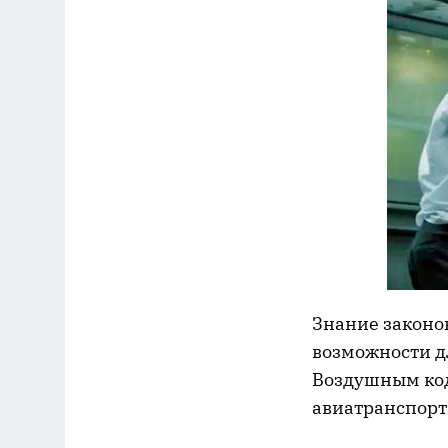
Знание законов
возможности дл
Воздушным код
авиатранспорт