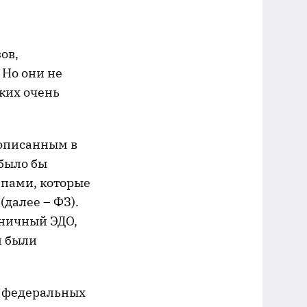
?
ов,
 Но они не
ких очень
 описанным в
 было бы
ипами, которые
(далее – ФЗ).
аничный ЭДО,
и были
х федеральных