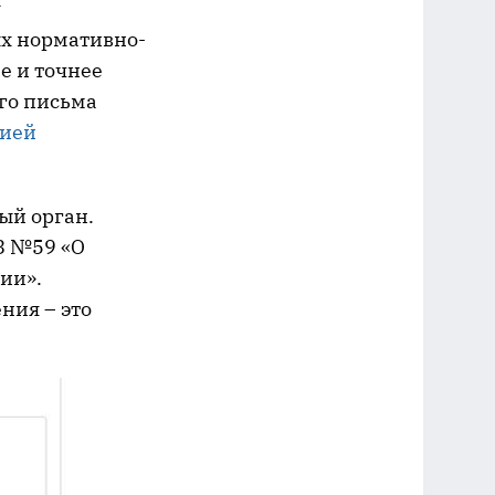
у
ых нормативно-
е и точнее
го письма
цией
ый орган.
З №59 «О
ии».
ния – это