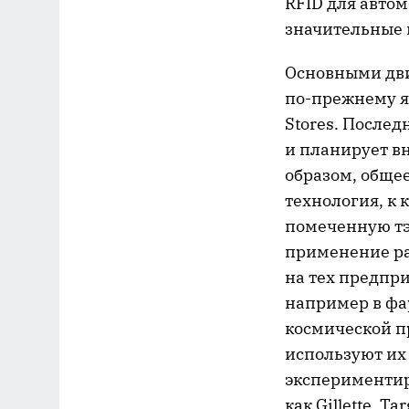
RFID для авто
значительные 
Основными дви
по-прежнему я
Stores. Послед
и планирует вн
образом, общее
технология, к 
помеченную тэ
применение ра
на тех предпри
например в фа
космической п
используют их
экспериментир
как Gillette, T