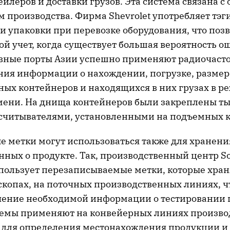
йлеров и доставки грузов. Эта система связана с
 производства. Фирма Shevrolet употребляет тэг
 упаковки при перевозке оборудования, что поз
ой учет, когда существует большая вероятность о
авные порты Азии успешно применяют радиочаст
ния информации о нахождении, погрузке, размер
ых контейнеров и находящихся в них грузах в р
мени. На днища контейнеров были закреплены ты
считывателями, установленными на подъемных к
е метки могут использоваться также для хране
нных о продукте. Так, производственный центр So
спользует перезаписываемые метки, которые хран
скопах, на поточных производственных линиях, ч
чение необходимой информации о тестировании 
емы применяют на конвейерных линиях произво
 для определения местонахождения продукции и