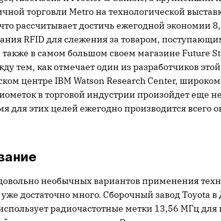
ичной торговли Metro на технологической выстав
 что рассчитывает достичь ежегодной экономии 8,
вания RFID для слежения за товаром, поступающи
 также в самом большом своем магазине Future St
ду тем, как отмечает один из разработчиков этой
ском центре IBM Watson Research Center, широко
ометок в торговой индустрии произойдет еще не 
я для этих целей ежегодно производится всего о
вание
довольно необычных вариантов применения тех
 уже достаточно много. Сборочный завод Toyota 
 использует радиочастотные метки 13,56 МГц для