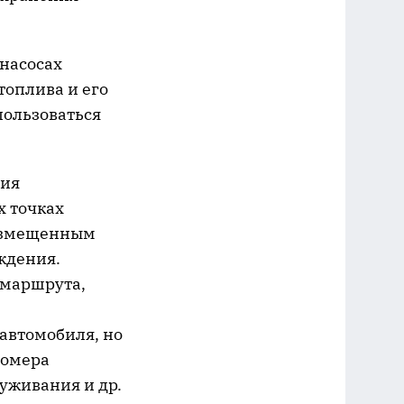
насосах
топлива и его
пользоваться
ния
х точках
размещенным
ждения.
 маршрута,
автомобиля, но
номера
уживания и др.