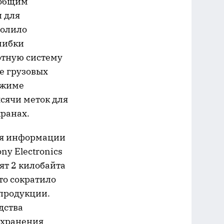
 общим
и для
волило
шибки
отную систему
е грузовых
ежиме
сячи меток для
ранах.
ния информации
ny Electronics
ят 2 килобайта
то сократило
продукции.
дства
 хранения