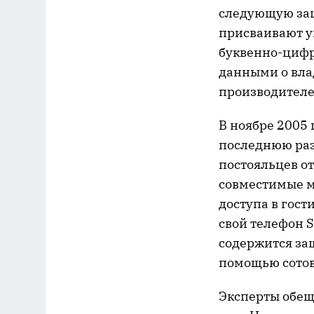
следующую защ
присваивают у
буквенно-цифро
данными о вла
производителе
В ноябре
2005 
последнюю раз
постояльцев от
совместимые м
доступа в гост
свой телефон 
содержится за
помощью сотов
Эксперты обеща