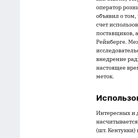
оператор розн
объявил о том,
счет использо
поставщиков, а
Рейнберге. Меж
исследователь
внедрение ради
настоящее врем
меток.
Использо
Интересных и 
насчитывается
(шт. Кентукки)