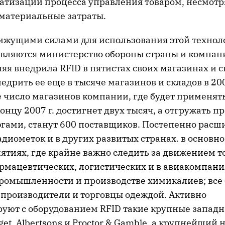
матизации процесса управления товаром, несмотр
материальные затраты.
жущими силами для использования этой технол
вляются министерство обороны страны и компани
няя внедрила RFID в пятистах своих магазинах и 
едрить ее еще в тысяче магазинов и складов в
200
 число магазинов компании, где будет применять
концу
2007 г
. достигнет двух тысяч, а отгружать п
гами, станут 600 поставщиков. Постепенно расш
диометок и в других развитых странах. в основн
ятиях, где крайне важно следить за движением т
рмацевтических, логистических и в авиакомпания
ромышленности и производстве химикалиев; все
 производители и торговцы одеждой. Активно
уют с оборудованием RFID такие крупные запад
arget, Albertsons и Proctor & Gamble, а крупнейши