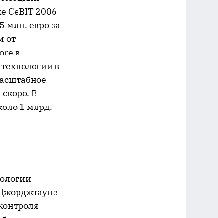
ке CeBIT 2006
5 млн. евро за
м от
ore в
 технологии в
масштабное
скоро. В
коло 1 млрд.
нологии
в Джорджтауне
 контроля