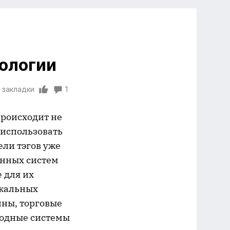
нологии
 закладки
1
происходит не
 использовать
ели тэгов уже
анных систем
 для их
икальных
ины, торговые
водные системы