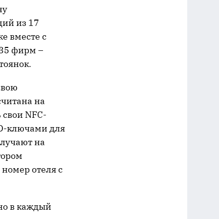
ну
ий из 17
е вместе с
35 фирм –
тоянок.
свою
считана на
 свои NFC-
ID-ключами для
олучают на
тором
номер отеля с
но в каждый