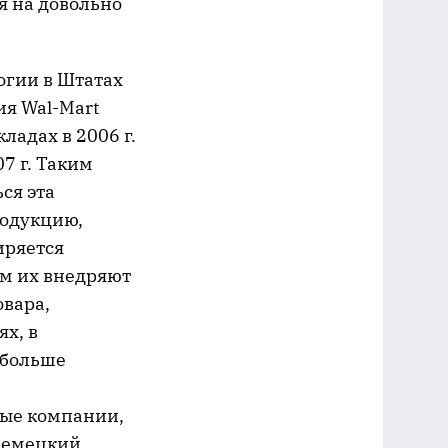
я на довольно
огии в Штатах
я Wal-Mart
складах в
2006 г
.
7 г
. Таким
ся эта
родукцию,
иряется
ом их внедряют
овара,
х, в
 больше
ные компании,
й немецкий