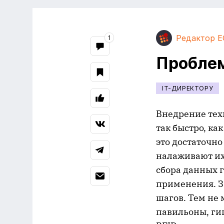
Редактор E
1
Проблем
IT-ДИРЕКТОРУ
Внедрение тех
так быстро, ка
это достаточно
налаживают их
сбора данных 
применения. З
шагов. Тем не
павильоны, ги