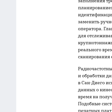
заполнения тре
планированием
идентификации
заменить ручн
оператора. Гл
для отслежива
крупнотоннажн
реального вре
сканирования 
Радиочастотны
и обработки да
в Сан-Диего и
данных о кине
время на полу
Подобные сист
печатных плат