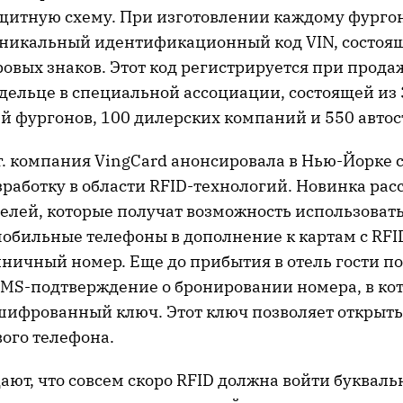
итную схему. При изготовлении каждому фурго
никальный идентификационный код VIN, состоящ
вых знаков. Этот код регистрируется при продаж
дельце в специальной ассоциации, состоящей из 
й фургонов, 100 дилерских компаний и 550 автос
г
. компания VingCard анонсировала в Нью-Йорке 
работку в области RFID-технологий. Новинка рас
елей, которые получат возможность использовать
обильные телефоны в дополнение к картам с RF
иничный номер. Еще до прибытия в отель гости п
SMS-подтверждение о бронировании номера, в ко
шифрованный ключ. Этот ключ позволяет открыть 
ого телефона.
ют, что совсем скоро RFID должна войти букваль