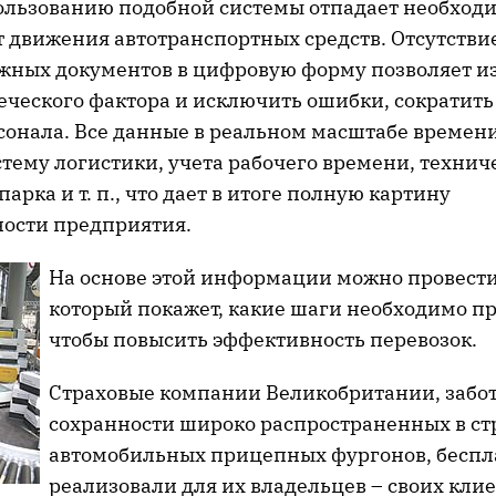
ользованию подобной системы отпадает необходи
 движения автотранспортных средств. Отсутствие
жных документов в цифровую форму позволяет из
еческого фактора и исключить ошибки, сократить
сонала. Все данные в реальном масштабе времени
тему логистики, учета рабочего времени, технич
арка и т. п., что дает в итоге полную картину
ости предприятия.
На основе этой информации можно провести
который покажет, какие шаги необходимо п
чтобы повысить эффективность перевозок.
Страховые компании Великобритании, забот
сохранности широко распространенных в ст
автомобильных прицепных фургонов, беспл
реализовали для их владельцев – своих кли