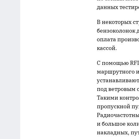
данных тестир
В некоторых с
бензоколонок д
оплата произво
кассой.
С помощью RFI
маршрутного и 
устанавливают
под ветровым 
Такими контро
пропускной пун
Радиочастотны
и большое кол
накладных, пу