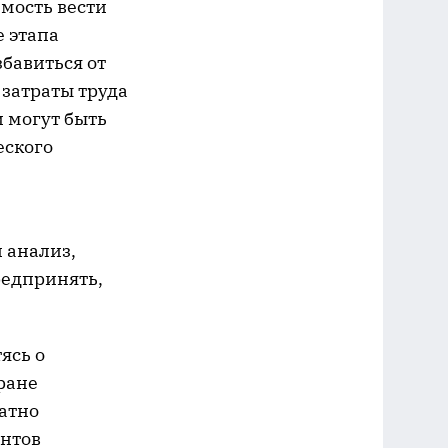
мость вести
 этапа
бавиться от
 затраты труда
 могут быть
еского
 анализ,
редпринять,
ясь о
ране
атно
ентов