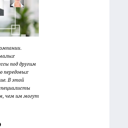
компании.
 малых
ссы под другим
ю передовых
ие. В этой
специалисты
им, чем им могут
р