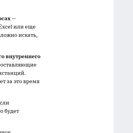
рсах
—
Excel или еще
сложно искать,
го внутреннего
 составляющие
нстанций.
ет за это время
если
о будет
явок,