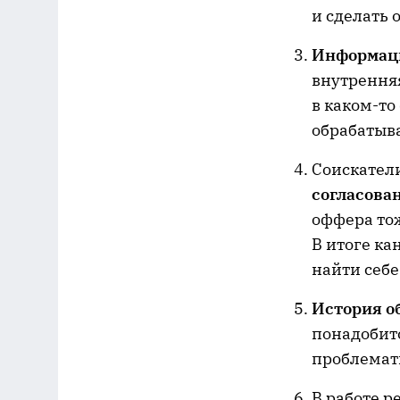
и сделать 
Информаци
внутренняя
в каком-то
обрабатыв
Соискатели
согласова
оффера то
В итоге ка
найти себе
История о
понадобитс
проблемат
В работе 