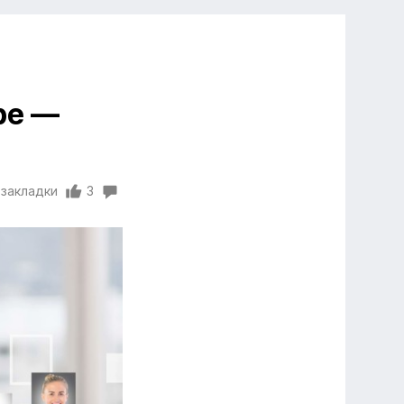
ре —
 закладки
3