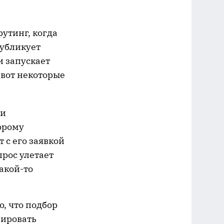
утинг, когда
публикует
и запускает
 вот некоторые
ми
орому
 с его заявкой
прос улетает
какой-то
о, что подбор
зировать