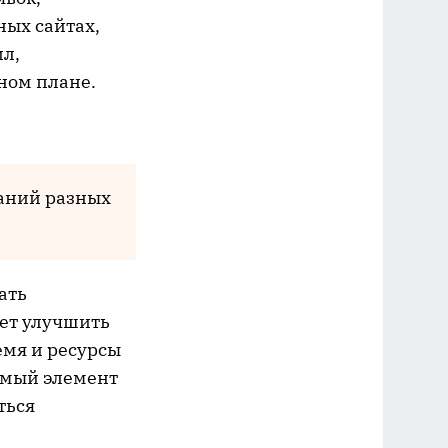
ных сайтах,
ил,
ном плане.
паний разных
ать
ет улучшить
емя и ресурсы
лемый элемент
ться