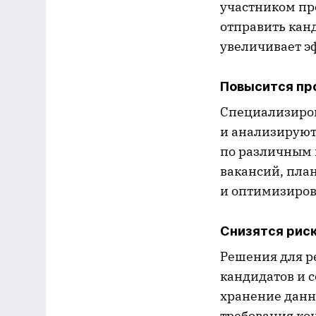
участником про
отправить канд
увеличивает э
Повысится пр
Специализиров
и анализируют
по различным п
вакансий, пла
и оптимизиров
Снизятся рис
Решения для р
кандидатов и с
хранение данн
требования ко