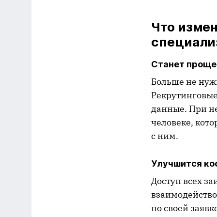
Что измен
специали
Станет проще
Больше не нуж
Рекрутинговые
данные. При н
человеке, кото
с ним.
Улучшится ко
Доступ всех з
взаимодействов
по своей заяв