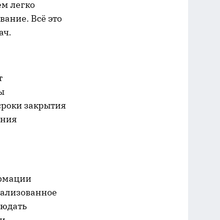
ем легко
вание. Всё это
ач.
т
ы
сроки закрытия
ения
ормации
трализованное
людать
и.