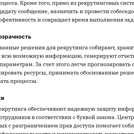
цесса. Кроме того, прямо из рекрутинговых сист
идату сообщение, назначить и провести собеседо
ффективность и сокращает время выполнения зад
озрачность
анные решения для рекрутинга собирают, храня
 всю возможную информацию, генерируют отчет
араметрам. За счет этого легче прогнозировать 
нировать ресурсы, принимать обоснованные реш
ать процессы.
ки
екрутинга обеспечивают надежную защиту инф
отрудников в соответствии с буквой закона. Цен
ых с разграничением прав доступа помогает соб
нфиденциальности и минимизировать риск утечк