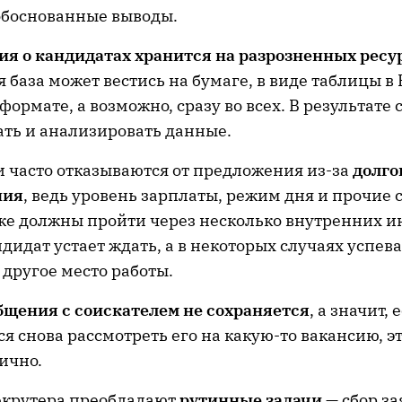
обоснованные выводы.
я о кандидатах хранится на разрозненных ресу
 база может вестись на бумаге, в виде таблицы в 
 формате, а возможно, сразу во всех. В результате 
ать и анализировать данные.
 часто отказываются от предложения из-за
долго
ния
, ведь уровень зарплаты, режим дня и прочие
же должны пройти через несколько внутренних и
ндидат устает ждать, а в некоторых случаях успева
 другое место работы.
бщения с соискателем не сохраняется
, а значит, 
я снова рассмотреть его на какую-то вакансию, эт
ично.
рекрутера преобладают
рутинные задачи
— сбор за