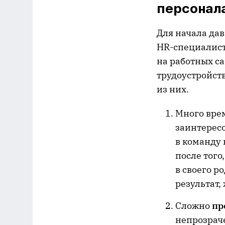
персонал
Для начала дав
HR-специалист 
на работных са
трудоустройств
из них.
Много вре
заинтерес
в команду 
после того
в своего р
результат,
Сложно
пр
непрозрач