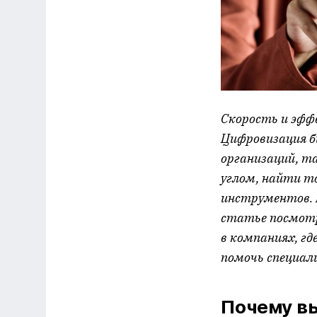
Скорость и эфф
Цифровизация би
организаций, т
углом, найти т
инструментов. П
статье посмот
в компаниях, гд
помочь специал
Почему в