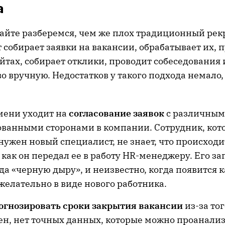
а
айте разберемся, чем же плох традиционный рекр
собирает заявки на вакансии, обрабатывает их, 
йтах, собирает отклики, проводит собеседования 
о вручную. Недостатков у такого подхода немало,
мени уходит на
согласование заявок
с различны
ованными сторонами в компании. Сотрудник, кот
нужен новый специалист, не знает, что происходит
, как он передал ее в работу HR-менеджеру. Его за
ода «черную дыру», и неизвестно, когда появится 
 желательно в виде нового работника.
огнозировать сроки закрытия вакансии
из-за тог
ен, нет точных данных, которые можно проанали