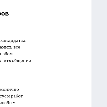
ров
 кандидатах.
анить все
 любом
новить общение
рмонично
тусы работ
с любым