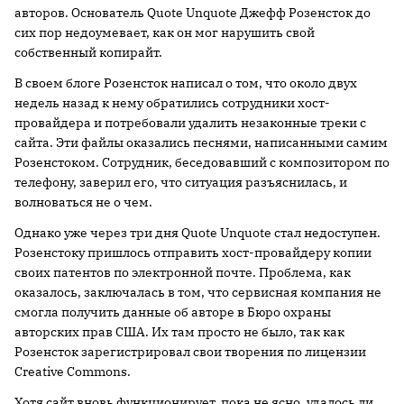
авторов. Основатель Quote Unquote Джефф Розенсток до
сих пор недоумевает, как он мог нарушить свой
собственный копирайт.
В своем блоге Розенсток написал о том, что около двух
недель назад к нему обратились сотрудники хост-
провайдера и потребовали удалить незаконные треки с
сайта. Эти файлы оказались песнями, написанными самим
Розенстоком. Сотрудник, беседовавший с композитором по
телефону, заверил его, что ситуация разъяснилась, и
волноваться не о чем.
Однако уже через три дня Quote Unquote стал недоступен.
Розенстоку пришлось отправить хост-провайдеру копии
своих патентов по электронной почте. Проблема, как
оказалось, заключалась в том, что сервисная компания не
смогла получить данные об авторе в Бюро охраны
авторских прав США. Их там просто не было, так как
Розенсток зарегистрировал свои творения по лицензии
Creative Commons.
Хотя сайт вновь функционирует, пока не ясно, удалось ли