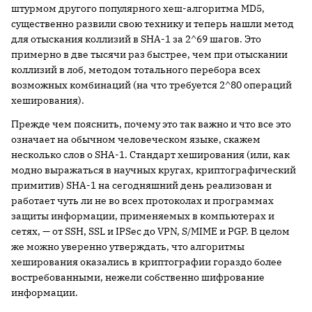
штурмом другого популярного хеш-алгоритма MD5,
существенно развили свою технику и теперь нашли метод
для отыскания коллизий в SHA-1 за 2^69 шагов. Это
примерно в две тысячи раз быстрее, чем при отыскании
коллизий в лоб, методом тотального перебора всех
возможных комбинаций (на что требуется 2^80 операций
хеширования).
Прежде чем пояснить, почему это так важно и что все это
означает на обычном человеческом языке, скажем
несколько слов о SHA-1. Стандарт хеширования (или, как
модно выражаться в научных кругах, криптографический
примитив) SHA-1 на сегодняшний день реализован и
работает чуть ли не во всех протоколах и программах
защиты информации, применяемых в компьютерах и
сетях, — от SSH, SSL и IPSec до VPN, S/MIME и PGP. В целом
же можно уверенно утверждать, что алгоритмы
хеширования оказались в криптографии гораздо более
востребованными, нежели собственно шифрование
информации.