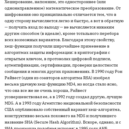
Хеширование, напомним, это одностороннее (или
однонаправленное) математическое преобразование. От
шифрования оно принципиально отличается тем, что в
одну сторону вычисляется легко и быстро, а вот в обратную
— получить вход по выходу — не вычисляется никаким
другим способом (в идеале), кроме тотального перебора
всех возможных вариантов. Благодаря этому свойству,
хеш-функции получили широчайшее применение в
алгоритмах защиты информации: в криптографии с
открытым ключом, в протоколах цифровой подписи,
аутентификации, сертификации, проверки целостности
сообщения и многих других приложениях. В 1990 году Рон
Райвест (один из соавторов алгоритма RSA) изобрел
весьма удачную хеш-функцию MD4, но когда стало ясно,
что она все же не очень хороша, Райвест
усовершенствовал ее, а в 1992 году создал другую, лучшую
MD5. А в 1993 году Агентство национальной безопасности
США опубликовало собственный вариант хеш-алгоритма,
конструктивно весьма похожего на MD5 и получившего
название SHA (Secure Hash Algorithm). Вскоре, однако, и с
SHA произошла подобная история: в 1995 году АНБ