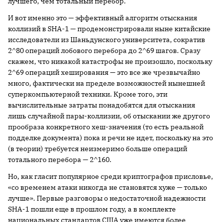
лучшего, чем тотальный перебор.
И вот именно это — эффективный алгоритм отыскания
коллизий в SHA-1 — продемонстрировали ныне китайские
исследователи из Шаньдунского университета, сократив
2^80 операций лобового перебора до 2^69 шагов. Сразу
скажем, что никакой катастрофы не произошло, поскольку
2^69 операций хеширования — это все же чрезвычайно
много, фактически на пределе возможностей нынешней
суперкомпьютерной техники. Кроме того, эти
вычислительные затраты понадобятся для отыскания
лишь случайной пары-коллизии, об отыскании же другого
прообраза конкретного хеш-значения (то есть реальной
подделке документа) пока и речи не идет, поскольку на это
(в теории) требуется неизмеримо больше операций
тотального перебора — 2^160.
Но, как гласит популярное среди криптографов присловье,
«со временем атаки никогда не становятся хуже — только
лучше». Первые разговоры о недостаточной надежности
SHA-1 пошли еще в прошлом году, а в комплекте
национальных стандартов США уже имеются более