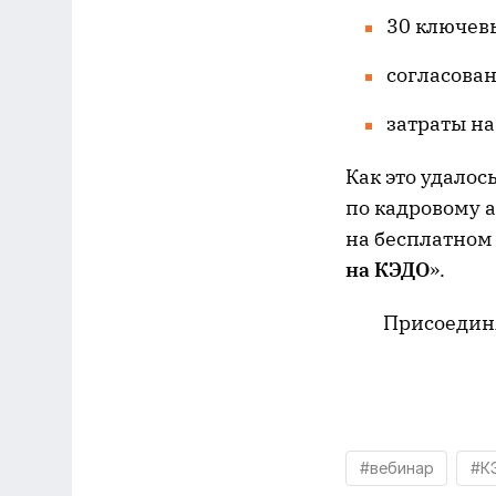
30 ключев
согласован
затраты на
Как это удалос
по кадровому 
на бесплатном
на КЭДО
».
Присоединя
#вебинар
#К