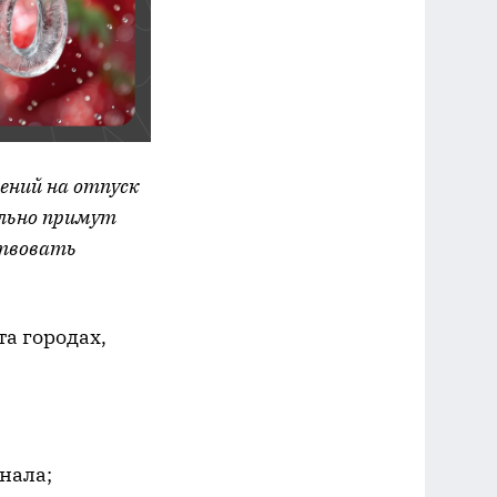
ений на отпуск
ально примут
ствовать
а городах,
нала;