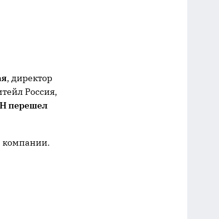
ая
, директор
тейл Россия,
АН перешел
й компании.