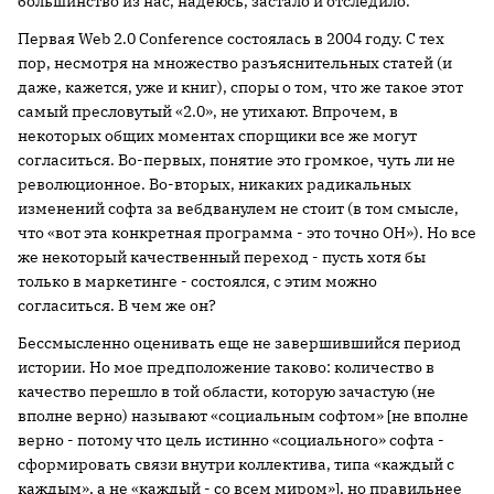
большинство из нас, надеюсь, застало и отследило.
Первая Web 2.0 Conference состоялась в 2004 году. С тех
пор, несмотря на множество разъяснительных статей (и
даже, кажется, уже и книг), споры о том, что же такое этот
самый пресловутый «2.0», не утихают. Впрочем, в
некоторых общих моментах спорщики все же могут
согласиться. Во-первых, понятие это громкое, чуть ли не
революционное. Во-вторых, никаких радикальных
изменений софта за вебдванулем не стоит (в том смысле,
что «вот эта конкретная программа - это точно ОН»). Но все
же некоторый качественный переход - пусть хотя бы
только в маркетинге - состоялся, с этим можно
согласиться. В чем же он?
Бессмысленно оценивать еще не завершившийся период
истории. Но мое предположение таково: количество в
качество перешло в той области, которую зачастую (не
вполне верно) называют «социальным софтом» [не вполне
верно - потому что цель истинно «социального» софта -
сформировать связи внутри коллектива, типа «каждый с
каждым», а не «каждый - со всем миром»], но правильнее