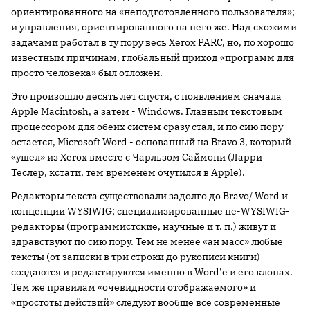
ориентированного на «неподготовленного пользователя»;
и управления, ориентированного на него же. Над схожими
задачами работал в ту пору весь Xerox PARC, но, по хорошо
известным причинам, глобальный приход «программ для
просто человека» был отложен.
Это произошло десять лет спустя, с появлением сначала
Apple Macintosh, а затем - Windows. Главным текстовым
процессором для обеих систем сразу стал, и по сию пору
остается, Microsoft Word - основанный на Bravo 3, который
«ушел» из Xerox вместе с Чарльзом Саймони (Ларри
Теслер, кстати, тем временем очутился в Apple).
Редакторы текста существовали задолго до Bravo/ Word и
концепции WYSIWIG; специализированные не-WYSIWIG-
редакторы (программистские, научные и т. п.) живут и
здравствуют по сию пору. Тем не менее «ан масс» любые
тексты (от записки в три строки до рукописи книги)
создаются и редактируются именно в Word’е и его клонах.
Тем же правилам «очевидности отображаемого» и
«простоты действий» следуют вообще все современные