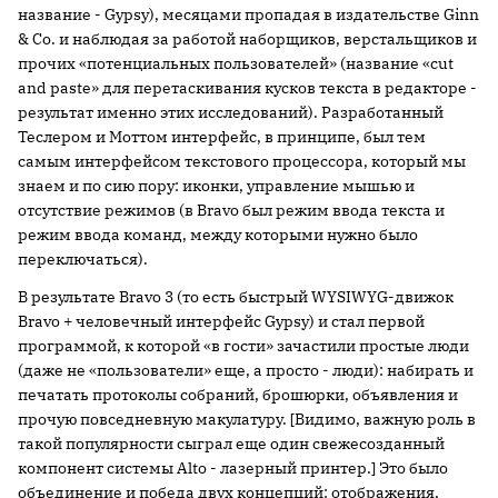
название - Gypsy), месяцами пропадая в издательстве Ginn
& Co. и наблюдая за работой наборщиков, верстальщиков и
прочих «потенциальных пользователей» (название «cut
and paste» для перетаскивания кусков текста в редакторе -
результат именно этих исследований). Разработанный
Теслером и Моттом интерфейс, в принципе, был тем
самым интерфейсом текстового процессора, который мы
знаем и по сию пору: иконки, управление мышью и
отсутствие режимов (в Bravo был режим ввода текста и
режим ввода команд, между которыми нужно было
переключаться).
В результате Bravo 3 (то есть быстрый WYSIWYG-движок
Bravo + человечный интерфейс Gypsy) и стал первой
программой, к которой «в гости» зачастили простые люди
(даже не «пользователи» еще, а просто - люди): набирать и
печатать протоколы собраний, брошюрки, объявления и
прочую повседневную макулатуру. [Видимо, важную роль в
такой популярности сыграл еще один свежесозданный
компонент системы Alto - лазерный принтер.] Это было
объединение и победа двух концепций: отображения,