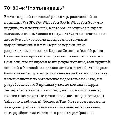
70-80-е: Что ты видишь?
Bravo - первый текстовый редактор, работавший по
принципу WYSIWYG (What You See Is What You Get - что
видишь, то и получишь), в котором картинка на экране
выглядела очень близко к тому, что будет напечатано на
листе бумаги - со всеми шрифтами, отступами,
выравниваниями и т. п. Первые версии Bravo
разрабатывала команда Кароля Симония (или Чарльза
Саймони в американском произношении - того самого
Саймони, что придумал венгерскую нотацию, был крупной
шишкой в Microsoft, а недавно летал в космос). Эти версии
были очень быстрыми, но и очень неудобными. К счастью,
в специалистах по эргономике недостатка не было, и в
разработке Bravo 3 приняла участие команда Ларри
Теслера (того самого, что придумал, помимо прочего,
иконки и контекстные меню, а сейчас - вице-президент
Yahoo по юзабилити). Теслер и Тим Мотт к тому времени
уже давно работали над «максимально естественным
интерфейсом для текстового редактора» (рабочее