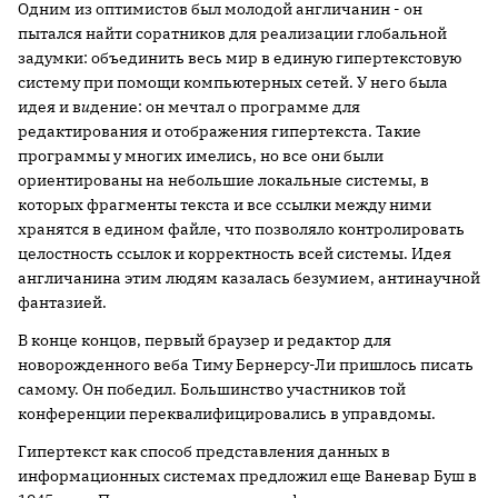
Одним из оптимистов был молодой англичанин - он
пытался найти соратников для реализации глобальной
задумки: объединить весь мир в единую гипертекстовую
систему при помощи компьютерных сетей. У него была
идея и в
и
дение: он мечтал о программе для
редактирования и отображения гипертекста. Такие
программы у многих имелись, но все они были
ориентированы на небольшие локальные системы, в
которых фрагменты текста и все ссылки между ними
хранятся в едином файле, что позволяло контролировать
целостность ссылок и корректность всей системы. Идея
англичанина этим людям казалась безумием, антинаучной
фантазией.
В конце концов, первый браузер и редактор для
новорожденного веба Тиму Бернерсу-Ли пришлось писать
самому. Он победил. Большинство участников той
конференции переквалифицировались в управдомы.
Гипертекст как способ представления данных в
информационных системах предложил еще Ваневар Буш в