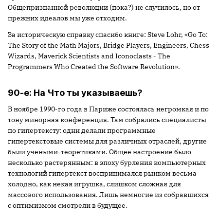
Общепризнанной революции (пока?) не случилось, но от
прежних идеалов мы уже отходим.
За историческую справку спасибо книге: Steve Lohr, «Go To:
The Story of the Math Majors, Bridge Players, Engineers, Chess
Wizards, Maverick Scientists and Iconoclasts - The
Programmers Who Created the Software Revolution».
90-е: На Что ты указываешь?
В ноябре 1990-го года в Париже состоялась негромкая и по
тону минорная конференция. Там собрались специалисты
по гипертексту: одни делали программные
гипертекстовые системы для различных отраслей, другие
были учеными-теоретиками. Общее настроение было
несколько растерянным: в эпоху бурления компьютерных
технологий гипертекст воспринимался рынком весьма
холодно, как некая игрушка, слишком сложная для
массового использования. Лишь немногие из собравшихся
с оптимизмом смотрели в будущее.