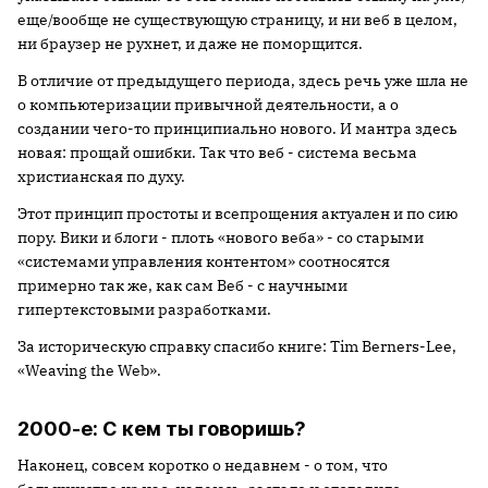
еще/вообще не существующую страницу, и ни веб в целом,
ни браузер не рухнет, и даже не поморщится.
В отличие от предыдущего периода, здесь речь уже шла не
о компьютеризации привычной деятельности, а о
создании чего-то принципиально нового. И мантра здесь
новая: прощай ошибки. Так что веб - система весьма
христианская по духу.
Этот принцип простоты и всепрощения актуален и по сию
пору. Вики и блоги - плоть «нового веба» - со старыми
«системами управления контентом» соотносятся
примерно так же, как сам Веб - с научными
гипертекстовыми разработками.
За историческую справку спасибо книге: Tim Berners-Lee,
«Weaving the Web».
2000-е: С кем ты говоришь?
Наконец, совсем коротко о недавнем - о том, что