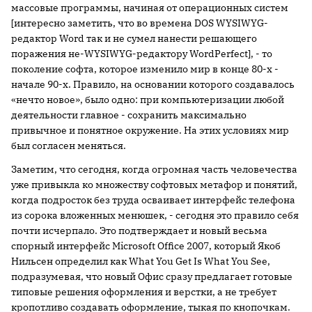
массовые программы, начиная от операционных систем
[интересно заметить, что во времена DOS WYSIWYG-
редактор Word так и не сумел нанести решающего
поражения не-WYSIWYG-редактору WordPerfect], - то
поколение софта, которое изменило мир в конце 80-х -
начале 90-х. Правило, на основании которого создавалось
«нечто новое», было одно: при компьютеризации любой
деятельности главное - сохранить максимально
привычное и понятное окружение. На этих условиях мир
был согласен меняться.
Заметим, что сегодня, когда огромная часть человечества
уже привыкла ко множеству софтовых метафор и понятий,
когда подросток без труда осваивает интерфейс телефона
из сорока вложенных менюшек, - сегодня это правило себя
почти исчерпало. Это подтверждает и новый весьма
спорный интерфейс Microsoft Office 2007, который Якоб
Нильсен определил как What You Get Is What You See,
подразумевая, что новый Офис сразу предлагает готовые
типовые решения оформления и верстки, а не требует
кропотливо создавать оформление, тыкая по кнопочкам.