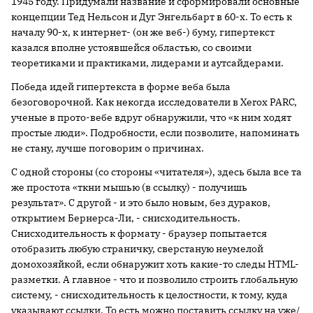
1945 году. Придумали название и сформировали основные
концепции Тед Нельсон и Дуг Энгельбарт в 60-х. То есть к
началу 90-х, к интернет- (он же веб-) буму, гипертекст
казался вполне устоявшейся областью, со своими
теоретиками и практиками, лидерами и аутсайдерами.
Победа идей гипертекста в форме веба была
безоговорочной. Как некогда исследователи в Xerox PARC,
ученые в прото-вебе вдруг обнаружили, что «к ним ходят
простые люди». Подробности, если позволите, напоминать
не стану, лучше поговорим о причинах.
С одной стороны (со стороны «читателя»), здесь была все та
же простота «ткни мышью (в ссылку) - получишь
результат». С другой - и это было новым, без дураков,
открытием Бернерса-Ли, - снисходительность.
Снисходительность к формату - браузер попытается
отобразить любую страничку, сверстаную неумелой
домохозяйкой, если обнаружит хоть какие-то следы HTML-
разметки. А главное - что и позволило строить глобальную
систему, - снисходительность к целостности, к тому, куда
указывают ссылки. То есть можно поставить ссылку на уже/