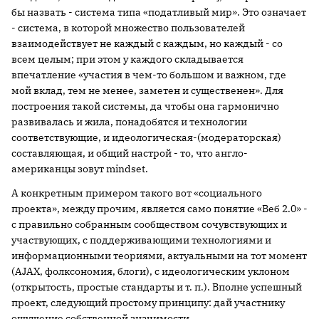
бы назвать - система типа «податливый мир». Это означает
- система, в которой множество пользователей
взаимодействует не каждый с каждым, но каждый - со
всем целым; при этом у каждого складывается
впечатление «участия в чем-то большом и важном, где
мой вклад, тем не менее, заметен и существенен». Для
построения такой системы, да чтобы она гармонично
развивалась и жила, понадобятся и технологии
соответствующие, и идеологическая-(модераторская)
составляющая, и общий настрой - то, что англо-
американцы зовут mindset.
А конкретным примером такого вот «социального
проекта», между прочим, является само понятие «Веб 2.0» -
с правильно собранным сообществом сочувствующих и
участвующих, с поддерживающими технологиями и
информационными теориями, актуальными на тот момент
(AJAX, фолксономия, блоги), с идеологическим уклоном
(открытость, простые стандарты и т. п.). Вполне успешный
проект, следующий простому принципу: дай участнику
ощущение собственной значимости.