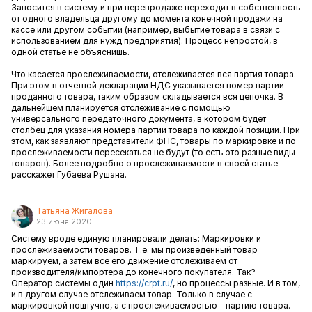
Заносится в систему и при перепродаже переходит в собственность
от одного владельца другому до момента конечной продажи на
кассе или другом событии (например, выбытие товара в связи с
использованием для нужд предприятия). Процесс непростой, в
одной статье не объяснишь.
Что касается прослеживаемости, отслеживается вся партия товара.
При этом в отчетной декларации НДС указывается номер партии
проданного товара, таким образом складывается вся цепочка. В
дальнейшем планируется отслеживание с помощью
универсального передаточного документа, в котором будет
столбец для указания номера партии товара по каждой позиции. При
этом, как заявляют представители ФНС, товары по маркировке и по
прослеживаемости пересекаться не будут (то есть это разные виды
товаров). Более подробно о прослеживаемости в своей статье
расскажет Губаева Рушана.
Татьяна Жигалова
23 июня 2020
Систему вроде единую планировали делать: Маркировки и
прослеживаемости товаров. Т.е. мы произведенный товар
маркируем, а затем все его движение отслеживаем от
производителя/импортера до конечного покупателя. Так?
Оператор системы один
https://crpt.ru/
, но процессы разные. И в том,
и в другом случае отслеживаем товар. Только в случае с
маркировкой поштучно, а с прослеживаемостью - партию товара.