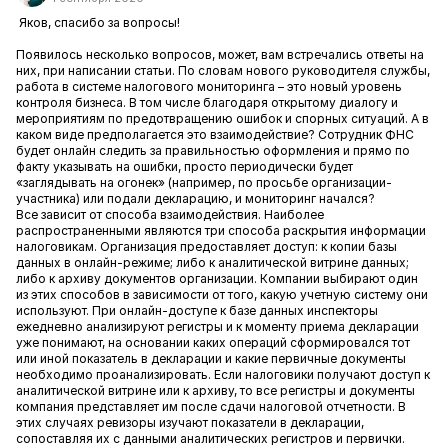
Яков, спасибо за вопросы!
Появилось несколько вопросов, может, вам встречались ответы на
них, при написании статьи. По словам нового руководителя службы,
работа в системе налогового мониторинга – это новый уровень
контроля бизнеса. В том числе благодаря открытому диалогу и
мероприятиям по предотвращению ошибок и спорных ситуаций. А в
каком виде предполагается это взаимодействие? Сотрудник ФНС
будет онлайн следить за правильностью оформления и прямо по
факту указывать на ошибки, просто периодически будет
«заглядывать на огонек» (например, по просьбе организации-
участника) или подали декларацию, и мониторинг начался?
Все зависит от способа взаимодействия. Наиболее
распространенными являются три способа раскрытия информации
налоговикам. Организация предоставляет доступ: к копии базы
данных в онлайн-режиме; либо к аналитической витрине данных;
либо к архиву документов организации. Компании выбирают один
из этих способов в зависимости от того, какую учетную систему они
используют. При онлайн-доступе к базе данных инспекторы
ежедневно анализируют регистры и к моменту приема декларации
уже понимают, на основании каких операций сформировался тот
или иной показатель в декларации и какие первичные документы
необходимо проанализировать. Если налоговики получают доступ к
аналитической витрине или к архиву, то все регистры и документы
компания представляет им после сдачи налоговой отчетности. В
этих случаях ревизоры изучают показатели в декларации,
сопоставляя их с данными аналитических регистров и первички.