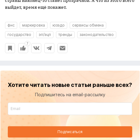
страны наконец-то станет прозрачной. А что из этого всего
выйдет, время ещё покажет.
фнс
маркировка
юзэдо
сервисы обмена
государство
эп/эцп
тренды
законодательство
7
Хотите читать новые статьи раньше всех?
Подпишитесь на email-рассылку
Подписаться