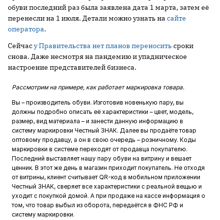
обуви последний раз была заявлена дата 1 марта, затем её
перенесли на 1 июля. Детали можно узнать на
сайте
оператора
.
Сейчас
у Правительства нет планов переносить
сроки
снова. Даже несмотря на пандемию и упадническое
настроение представителей бизнеса.
Рассмотрим на примере, как работает маркировка товара.
Вы – производитель обуви. Изготовив новенькую пару, вы
должны подробно описать её характеристики – цвет, модель,
размер, вид материала – и занести данную информацию в
систему маркировки Честный ЗНАК. Далее вы продаёте товар
оптовому продавцу, а он в свою очередь – розничному. Коды
маркировки в системе переходят от продавца покупателю.
Последний выставляет нашу пару обуви на витрину и вешает
ценник. В этот же день в магазин приходит покупатель. Не отходя
от витрины, клиент считывает QR-код в мобильном приложении
Честный ЗНАК, сверяет все характеристики с реальной вещью и
уходит с покупкой домой. А при продаже на кассе информация о
том, что товар выбыл из оборота, передаётся в ФНС РФ и
систему маркировки.