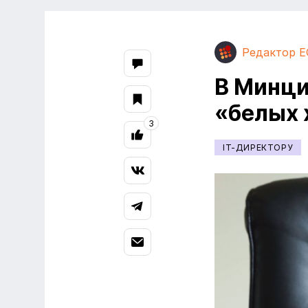
Редактор E
В Минци
«белых 
3
IT-ДИРЕКТОРУ