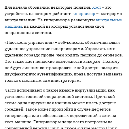
Для начала обозначим некоторые понятия.
Хост
– это
устройство, на котором работает
гипервизор
– платформа
виртуализации. На гипервизоре развернуты
виртуальные
машины
, на каждой из которых установлена своя
операционная система.
«Плоскость управления» – веб-консоль, обеспечивающая
удаленное управление гипервизорами. Управлять ими
удаленно гораздо проще, чем ходить пешком до серверов.
Это также дает неплохие возможности хакерам. Поэтому
не будет лишним контролировать к ней доступ: наладить
двухфакторную аутентификацию, права доступа выдавать
только отдельным администраторам.
Часто вспоминают о таком нюансе виртуализации, как
установка гостевой операционной системы. При такой
схеме одна виртуальная машина может иметь доступ к
соседней. Такое может произойти в случае дефектов
гипервизора или небезопасных подключений к сети на
хост-машине. Гипервизоры чаще всего построены на
сокращенной версии Linux, а любое «узкое место» Linux