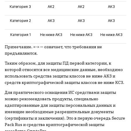
Категория 3
АК2
АК2
АК3
Категория 2
АК3
АК3
АК3
Категория 1
Не ниже АК3
Не ниже АК3
Не ниже АК3
Примечание. «-» — означает, что требования не
предъявляются.
Таким образом, для защиты ПД первой категории, к
которой относятся все медицинские данные, необходимо
использовать средства защиты классов не ниже АК3 и
средств криптографической защиты классов не ниже КС3.
Для практического оснащения ИС средствами защиты
можно рекомендовать продукты, специально
адаптированные для защиты персональных данных и
имеющие необходимые разрешительные документы
(сертификаты и заключения). Это в первую очередь Secure
Pack Rus и средства криптографической защиты