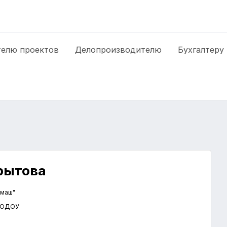
елю проектов
Делопроизводителю
Бухгалтеру
рытова
ммаш"
ь ОДОУ