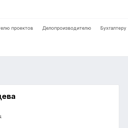
елю проектов
Делопроизводителю
Бухгалтеру
цева
Ц