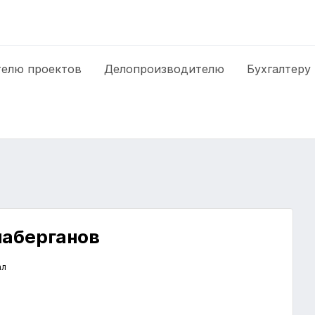
елю проектов
Делопроизводителю
Бухгалтеру
аберганов
ал