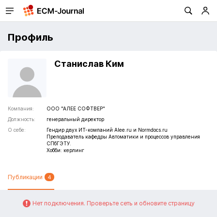
Профиль
Станислав Ким
Компания:
ООО "АЛЕЕ СОФТВЕР"
Должность:
генеральный директор
О себе:
Гендир двух ИТ-компаний Alee.ru и Normdocs.ru 

Преподаватель кафедры Автоматики и процессов управления 
СПбГЭТУ.

Хобби: керлинг
Публикации
4
Нет подключения. Проверьте сеть и обновите страницу