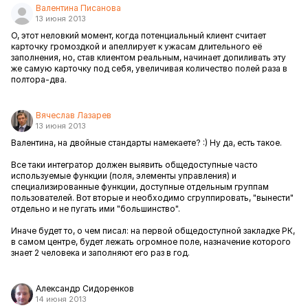
Валентина Писанова
13 июня 2013
О, этот неловкий момент, когда потенциальный клиент считает
карточку громоздкой и апеллирует к ужасам длительного её
заполнения, но, став клиентом реальным, начинает допиливать эту
же самую карточку под себя, увеличивая количество полей раза в
полтора-два.
Вячеслав Лазарев
13 июня 2013
Валентина, на двойные стандарты намекаете? :) Ну да, есть такое.
Все таки интегратор должен выявить общедоступные часто
используемые функции (поля, элементы управления) и
специализированные функции, доступные отдельным группам
пользователей. Вот вторые и необходимо сгруппировать, "вынести"
отдельно и не пугать ими "большинство".
Иначе будет то, о чем писал: на первой общедоступной закладке РК,
в самом центре, будет лежать огромное поле, назначение которого
знает 2 человека и заполняют его раз в год.
Александр Сидоренков
14 июня 2013