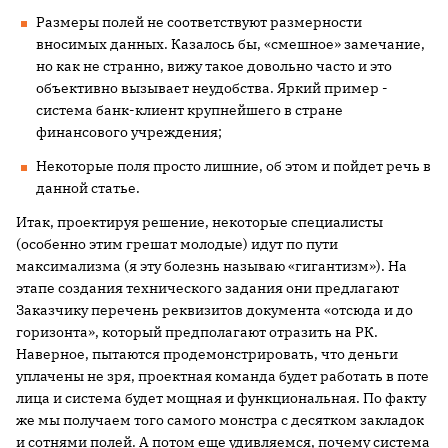
Размеры полей не соответствуют размерности
вносимых данных. Казалось бы, «смешное» замечание,
но как не странно, вижу такое довольно часто и это
объективно вызывает неудобства. Яркий пример -
система банк-клиент крупнейшего в стране
финансового учреждения;
Некоторые поля просто лишние, об этом и пойдет речь в
данной статье.
Итак, проектируя решение, некоторые специалисты
(особенно этим грешат молодые) идут по пути
максимализма (я эту болезнь называю «гигантизм»). На
этапе создания технического задания они предлагают
Заказчику перечень реквизитов документа «отсюда и до
горизонта», который предполагают отразить на РК.
Наверное, пытаются продемонстрировать, что деньги
уплачены не зря, проектная команда будет работать в поте
лица и система будет мощная и функциональная. По факту
же мы получаем того самого монстра с десятком закладок
и сотнями полей. А потом еще удивляемся, почему система