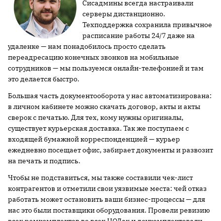
Сисадмины всегда настраивали
серверы дистанционно.
Техподдержка сохранила привычное
расписание работы 24/7 даже на
удаленке — нам понадобилось просто сделать
переадресацию конечных звонков на мобильные
сотрудников — мы пользуемся онлайн-телефонией и там
это делается быстро.
Большая часть документооборота у нас автоматизирована:
в личном кабинете можно скачать договор, акты и акты
сверок с печатью. Для тех, кому нужны оригиналы,
существует курьерская доставка. Так же поступаем с
входящей бумажной корреспонденцией — курьер
ежедневно посещает офис, забирает документы и развозит
на печать и подпись.
Чтобы не подставиться, мы также составили чек-лист
контрагентов и отметили свои уязвимые места: чей отказ
работать может остановить ваши бизнес-процессы — для
нас это были поставщики оборудования. Провели ревизию
всех ремкомплектов во всех ЦОДах и доукомплектовали