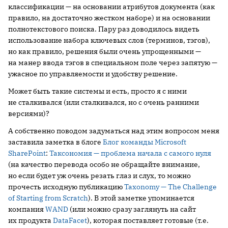
классификации — на основании атрибутов документа (как
правило, на достаточно жестком наборе) и на основании
полнотекстового поиска. Пару раз доводилось видеть
использование набора ключевых слов (терминов, тэгов),
но как правило, решения были очень упрощенными —
на манер ввода тэгов в специальном поле через запятую —
ужасное по управляемости и удобству решение.
Может быть такие системы и есть, просто я с ними
не сталкивался (или сталкивался, но с очень ранними
версиями)?
А собственно поводом задуматься над этим вопросом меня
заставила заметка в блоге
Блог команды Microsoft
SharePoint
:
Таксономия — проблема начала с самого нуля
(на качество перевода особо не обращайте внимание,
но если будет уж очень резать глаз и слух, то можно
прочесть исходную публикацию
Taxonomy — The Challenge
of Starting from Scratch
). В этой заметке упоминается
компания
WAND
(или можно сразу заглянуть на сайт
их продукта
DataFacet
), которая поставляет готовые (т.е.