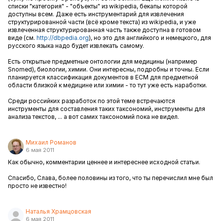
списки "категория" - "объекты" из wikipedia, бекапы которой
доступны всем. Даже есть инструментарий для извлечения
структурированной части (всё кроме текста) из wikipedia, и уже
извлеченная структурированная часть также доступна в готовом
виде (см.
http://dbpedia.org
), но это для английкого и немецкого, для
русского языка надо будет извлекать самому.
Есть открытые предметные онтологии для медицины (например
Snomed), биологии, химии. Они интересны, подробны и точны. Если
планируется классификация документов в EСM для предметной
области близкой к медицине или химии - то тут уже есть наработки.
Среди российких разработок по этой теме встречаются
инструменты для составления таких таксономий, инструменты для
анализа текстов, ... а вот самих таксономий пока не видел.
Михаил Романов
6 мая 2011
Как обычно, комментарии ценнее и интереснее исходной статьи.
Спасибо, Слава, более половины из того, что ты перечислил мне был
просто не известно!
Наталья Храмцовская
6 мая 2011