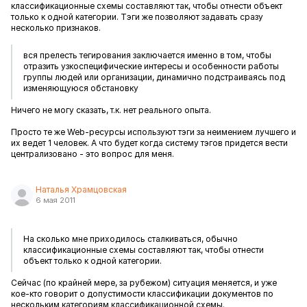
классификационные схемы составляют так, чтобы отнести объект
только к одной категории. Тэги же позволяют задавать сразу
несколько признаков.
вся прелесть тегирования заключается именно в том, чтобы
отразить узкоспецифические интересы и особенности работы
группы людей или организации, динамично подстраиваясь под
изменяющуюся обстановку
Ничего не могу сказать, т.к. нет реального опыта.
Просто те же Web-ресурсы используют тэги за неимением лучшего и
их ведет 1 человек. А что будет когда систему тэгов придется вести
централизовано - это вопрос для меня.
Наталья Храмцовская
6 мая 2011
На сколько мне приходилось сталкиваться, обычно
классификационные схемы составляют так, чтобы отнести
объект только к одной категории.
Сейчас (по крайней мере, за рубежом) ситуация меняется, и уже
кое-кто говорит о допустимости классификации документов по
нескольким категориям классификационной схемы.