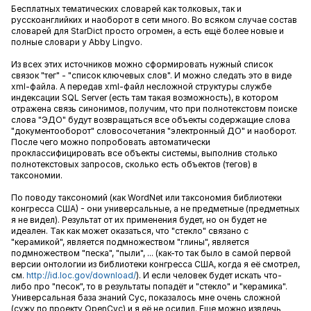
Бесплатных тематических словарей как толковых, так и
русскоанглийких и наоборот в сети много. Во всяком случае состав
словарей для StarDict просто огромен, а есть ещё более новые и
полные словари у Abby Lingvo.
Из всех этих источников можно сформировать нужный список
связок "тег" - "список ключевых слов". И можно следать это в виде
xml-файла. А передав xml-файл несложной структуры службе
индексации SQL Server (есть там такая возможность), в котором
отражена связь синонимов, получим, что при полнотекстовм поиске
слова "ЭДО" будут возвращаться все объекты содержащие слова
"документооборот" словосочетания "электронный ДО" и наоборот.
После чего можно попробовать автоматически
проклассифицировать все объекты системы, выполнив столько
полнотекстовых запросов, сколько есть объектов (тегов) в
таксономии.
По поводу таксономий (как WordNet или таксономия библиотеки
конгресса США) - они универсальные, а не предметные (предметных
я не видел). Результат от их применения будет, но он будет не
идеален. Так как может оказаться, что "стекло" связано с
"керамикой", является подмножеством "глины", является
подмножеством "песка", "пыли", ... (как-то так было в самой первой
версии онтологии из библиотеки конгресса США, когда я её смотрел,
см.
http://id.loc.gov/download/
). И если человек будет искать что-
либо про "песок", то в результаты попадёт и "стекло" и "керамика".
Универсальная база знаний Cyc, показалось мне очень сложной
(сужу по проекту OpenCyc) и я её не осилил. Еще можно извлечь