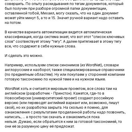
совершить. По опыту раскидывания по тегам документов, который
был получен при разборе огромной папки документации,
оставленной тобой, Михаил, могу сказать, что на один документ
может уйти минут 5, а то и 15. Значит ручной вариант надо оставить
на потом.
В качестве варианта автоматизации видится автоматическая
классификация, когда система знает, что вот этот "список ключевых
слов" соотвествует этому "тегу". А далее притягивает в этому тегу
все, что содержит в себе нужные слова.
И сделать это можно.
Например, используем списки синонимов (из WordNet), словари
англорусские и наоборот, также специализированные справочники
(по предметным областям). Ну или покупаем у сторонней компании
готовую таксономию по нужной теме и на нужном языке.
WordNet хоть и считается мировым проектом, все слова там на
английском (разработчик - Принстон). Кажется, где-то в
Новосибирске (университетский проект) создают российкую
версию (или переводят английкий вариант или, возможно, пишут
свой), но их разработка закрыта. На сколько я помню, для
ознакомления с результатами проделанной работы надо позвонить,
написать, ... а просто так скачать и ознакомиться пока
нельзя. Думаю, если обратьится к ним за готовой таксономией, то
они её за разумную цену её предложат.