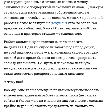
уже сгруппированные с готовыми связями между
синонимами, с поддержкой нескольких языков, …) наборы
терминов для развертывания собственных систем
таксономии — чтобы полнее оценить масштаб проделаной
работы можно взглянуть на
документ
(что-то около 250
предметных областей, более 80 тыс. терминов — 40 тыс.
основных и примерно столько же синонимов).
Работа большая, кропотливая и, надо полагать,
не дешёвая. Однако, спрос на такого рода продукцию,
по всей видимости есть — т. к. компания существует уже
около 6 лет и вроде бы пока не собирается прекращать
свою деятельность. Т.е. пусть и несколько натянуто,
но я делаю вывод что в других странах таксономии уже
стали достаточно распространенным явлением.
А что у нас?
Вообще, мне как человеку не привыкшему использовать
в своей повседневной работе системы тэгов (не считая
сайтов и блогов — но на многих из них эта система сделана
крайне неудобно) сложно представить на сколько это