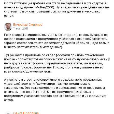
Соответствующие требования стали закладываться в стандарты (я
имею в виду проект MoReq2010). Ну а технически уже давно многие
системы позволяли помещать ссылки на документ в несколько
папок.
Вячеслав Смирнов
11 мая 2011
Если классифицировать книги, то можно строить классификацию на
основе содержимого предметного указателя. Если такой указатель
заранее составлен, то это облегчает дальнейший поиск (надо только
вынести этот указатель в метаданные).
Тут решается проблема со словоформами при полнотекстовоим
поиске - полнотекстовый поиск может не найти нужное слово, если у
него другая словоформа. В предметном указателе, как правило,
разброса по словоформам нет. Плохо, что такой указатель не во
всех книжках/документах есть.
А уже потом строить из совокупного содержимого предметных
указателей всех книг/документов нужную тематическую
таксономию. Это тоже самое, что и использование тегов, с одним
отличием - тегов обычно 3-5 и их формирует читатель, а в
предметном указателе гораздо больше элементов и их формирует
автор.
Ольга Подолина