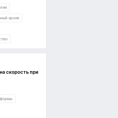
огии
ный архив
ство
на скорость при
тформы