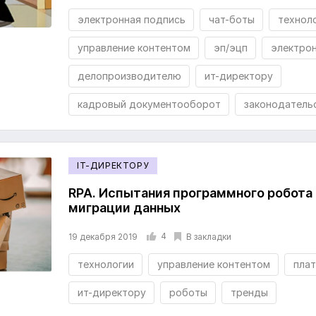
электронная подпись
чат-боты
технол
управление контентом
эп/эцп
электрон
делопроизводителю
ит-директору
кадровый документооборот
законодатель
IT-ДИРЕКТОРУ
RPA. Испытания программного робота 
миграции данных
4
В закладки
19 декабря 2019
технологии
управление контентом
пла
ит-директору
роботы
тренды