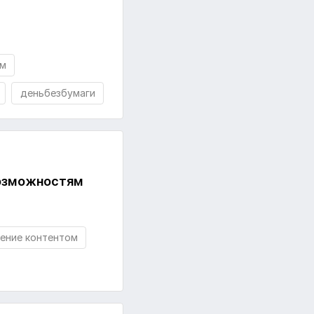
ом
деньбезбумаги
возможностям
ение контентом