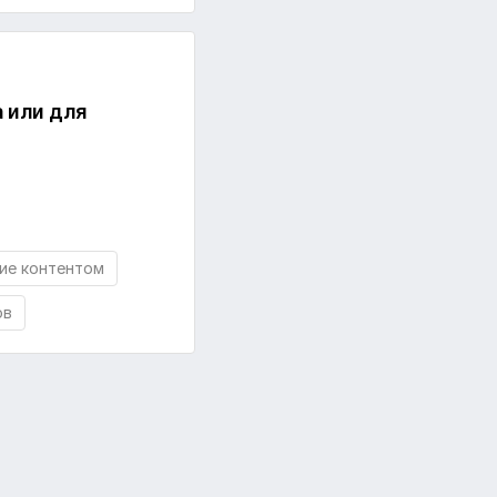
 или для
ие контентом
ов