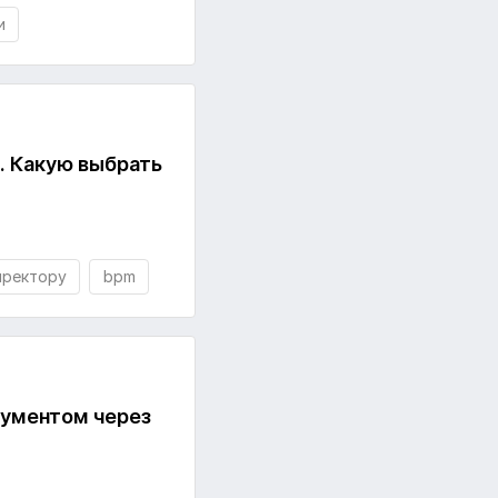
и
. Какую выбрать
иректору
bpm
кументом через