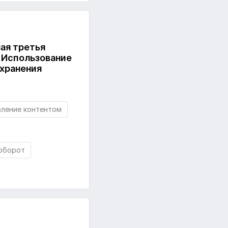
ая третья
. Использование
 хранения
вление контентом
оборот