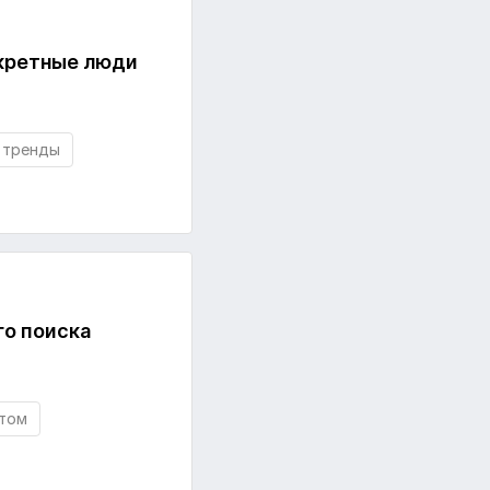
нкретные люди
тренды
го поиска
нтом