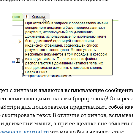
деи с хинтами являются
всплывающие сообщени
 со всплывающими окнами (popup-окна)! Они реа
aScripи для пользователя представляют собой как
скопировать текст. В отличие от хинтов, всплыв
ри движении мыши, а при ее щелчке вне области 
www.ecm-journal.ru
это могло бы выглядеть так: