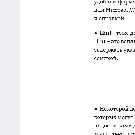
удобном формат
или MicrosoftW
и справкой.
●
Hint
– тоже д
Hint – это всп
задержать ука
ссылкой.
● Некоторой д
которых могут
недостатками 
мыши текст про