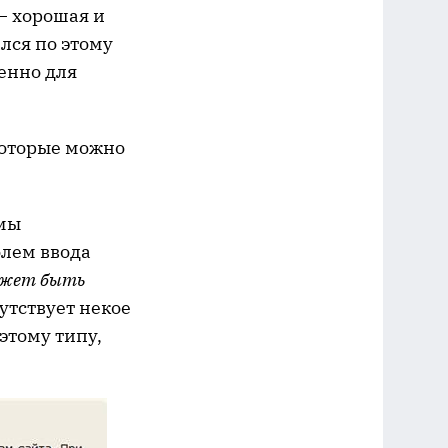
– хорошая и
ался по этому
бенно для
которые можно
рмы
олем ввода
ожет быть
утствует некое
 этому типу,