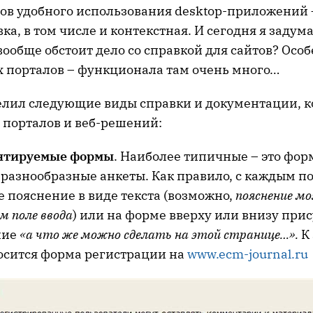
тов удобного использования desktop-приложений 
ка, в том числе и контекстная. И сегодня я задум
 вообще обстоит дело со справкой для сайтов? Осо
 порталов – функционала там очень много…
делил следующие виды справки и документации, 
 порталов и веб-решений:
нтируемые формы
. Наиболее типичные – это фо
 разнообразные анкеты. Как правило, с каждым п
 пояснение в виде текста (возможно,
пояснение м
м поле ввода
) или на форме вверху или внизу прис
ние
«а что же можно сделать на этой странице…».
К
осится форма регистрации на
www.ecm-journal.ru