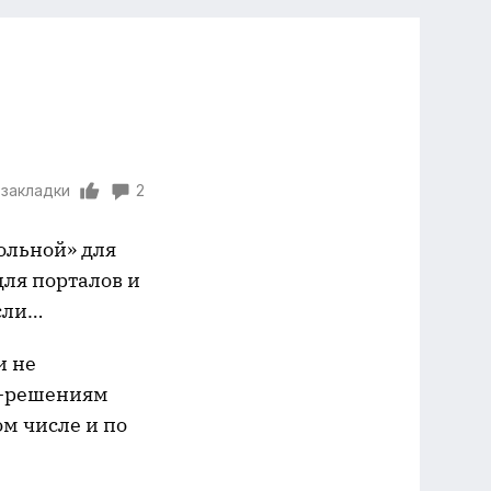
 закладки
2
ольной» для
для порталов и
сли…
и не
еб-решениям
м числе и по