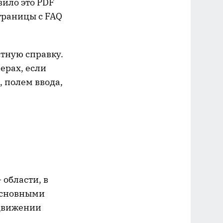
вило это PDF
страницы с FAQ
стную справку.
ерах, если
 полем ввода,
–
области, в
Основными
 движении