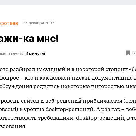
оротаев
26 декабря 2007
ажи-ка мне!
В
мя чтения:
3 минуты
боте разбирал насущный и в некоторой степени «б
вопрос – кто и как должен писать документацию 
е обсуждения родились некоторые интересные мы
 уровень сайтов и веб-решений приближается (есл
всем!) к уровню desktop-решений. А раз так – в
ответствовать требованиям desktop-решений, в то
льзования.