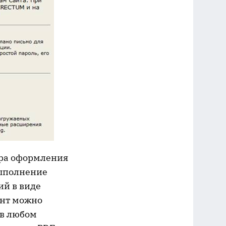
ура оформления
выполнение
ий в виде
ент можно
 в любом