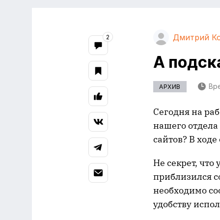
Дмитрий К
2
А подск
Вре
АРХИВ
Сегодня на ра
нашего отдела 
сайтов? В ход
Не секрет, что
приблизился со
необходимо со
удобству испо