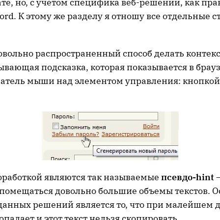
е, но, с учетом специфика веб-решений, как пра
ord. К этому же разделу я отношу все отдельные 
овольно распространенный способ делать контек
лывающая подсказка, которая показывается в брауз
затель мыши над элементом управления: кнопкой,
оработкой являются так называемые
псевдо-
hint
 помещаться довольно большие объемы текстов. 
данных решений является то, что при малейшем
падает и этот текст нельзя скопировать.