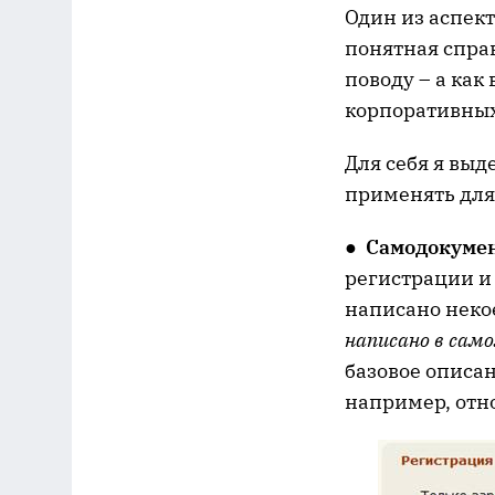
Один из аспек
понятная справ
поводу – а как
корпоративных
Для себя я вы
применять для
●
Самодокуме
регистрации и
написано некое
написано в само
базовое описа
например, отн