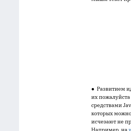
● Развитием и
их пожалуйста
средствами Jav
которых можно 
исчезают не п
Например, на