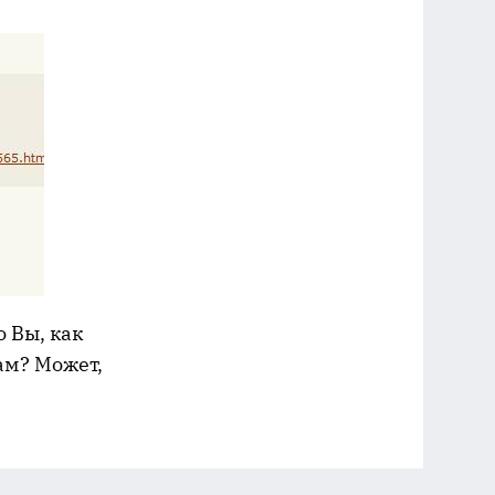
 Вы, как
ам? Может,