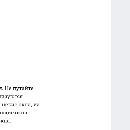
я
. Не путайте
лизуются
 некие окна, из
ающие окна
окна.