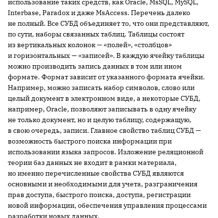
использование таких средств, как Oracle, MsSQL, MySQL,
Interbase, Paradox и даже MsAccess. Перечень далеко
не полный. Все СУБД объединяет то, что они представляют,
по сути, наборы связанных таблиц. Таблицы состоят
из вертикальных колонок — «полей», «столбцов»
и горизонтальных — «записей». В каждую ячейку таблицы
можно производить запись данных в том или ином
формате. Формат зависит от указанного формата ячейки.
Например, можно записать набор символов, слово или
целый документ в электронном виде, а некоторые СУБД,
например, Oracle, позволяют записывать в одну ячейку
не только документ, но и целую таблицу, содержащую,
в свою очередь, записи. Главное свойство таблиц СУБД —
возможность быстрого поиска информации при
использовании языка запросов. Изложение реляционной
теории баз данных не входит в рамки материала,
но именно перечисленные свойства СУБД являются
основными и необходимыми для учета, разграничения
прав доступа, быстрого поиска, доступа, регистрации
новой информации, обеспечения управления процессами
разработки новых данных.