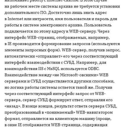
напоминает работу с Internet-сайтом! В этом случае
на рабочем месте системы архива не требуется установки
дополнительного ПО. Достаточно лишь знать адрес
в Internet или интрасети, имя пользователя и пароль для
работы в системе электронного архива. Пользователь
подключается по этому адресу к WEB-серверу. Через
интерфейс WEB-страниц, отображаемых, например,
в IE производится формирование запросов (используются
элементы запросных форм). WEB-сервер, получив запрос,
автоматически «отправляет» его через соответствующий
интерфейс взаимодействия с СУБД. Например, для
взаимодействия IIS с MsSQL используется ODBC.
Взаимодействие между «не Microsoft-овскими» WEB
серверами и СУБД осуществляется другими способами,
но логика работы системы остается такой же. Получив
через соответствующий интерфейс запрос от WEB-
сервера, сервер СУБД формирует ответ, отправляя его
«назад». В конце концов, результат ответа сервера СУБД,
преобразованный в «понимаемый» WEB-навигатором
формат, отправляется на клиентскую машину (проще,
в окне IE отображается WEB-страница, содержащая