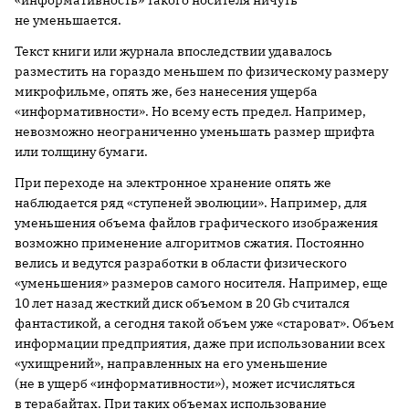
«информативность» такого носителя ничуть
не уменьшается.
Текст книги или журнала впоследствии удавалось
разместить на гораздо меньшем по физическому размеру
микрофильме, опять же, без нанесения ущерба
«информативности». Но всему есть предел. Например,
невозможно неограниченно уменьшать размер шрифта
или толщину бумаги.
При переходе на электронное хранение опять же
наблюдается ряд «ступеней эволюции». Например, для
уменьшения объема файлов графического изображения
возможно применение алгоритмов сжатия. Постоянно
велись и ведутся разработки в области физического
«уменьшения» размеров самого носителя. Например, еще
10 лет назад жесткий диск объемом в 20 Gb считался
фантастикой, а сегодня такой объем уже «староват». Объем
информации предприятия, даже при использовании всех
«ухищрений», направленных на его уменьшение
(не в ущерб «информативности»), может исчисляться
в терабайтах. При таких объемах использование