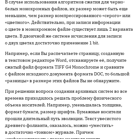
В случае использования алгоритмов сжатия для черно-
белых монохромных файлов, их размер может быть еще
меньшим, чем размер компрессированного «серого» или
«цветного». Действительно, при записи информации
о цвете в монохромном файле существует лишь 2 варианта
цвета. В двоичной же системе исчисления для записи
о двух цветах достаточно применение 1 bit.
Например, если Вы распечатаете страницу, созданную
в текстовом редакторе Word, отсканируете её, получите
сжатый файл формата TIFF G4 Monochrome и сравните
с файлом исходного документа формата DOC, то большой
«разницы» в размере этих файлов Вы не обнаружите.
При решении вопроса создания архивных систем во все
времена приходилось решать проблему физического
объема носителей. Например, уменьшалась толщина,
формат бумаги, размер шрифта. Бумажные носители
прошли длительный путь эволюции. Текст увесистого
древнего фолианта, оказалось, можно «уместить»
в достаточно «тонком» журнале. Причем