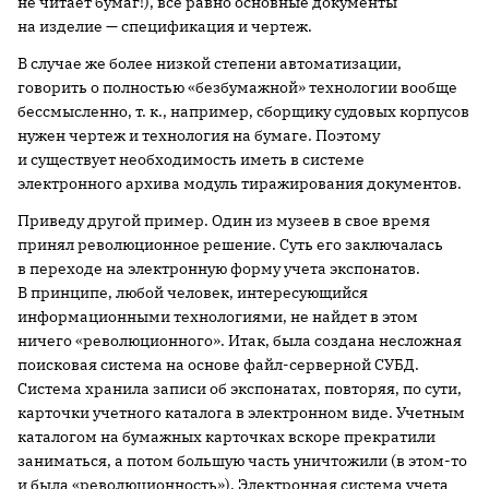
не читает бумаг!), все равно основные документы
на изделие — спецификация и чертеж.
В случае же более низкой степени автоматизации,
говорить о полностью «безбумажной» технологии вообще
бессмысленно, т. к., например, сборщику судовых корпусов
нужен чертеж и технология на бумаге. Поэтому
и существует необходимость иметь в системе
электронного архива модуль тиражирования документов.
Приведу другой пример. Один из музеев в свое время
принял революционное решение. Суть его заключалась
в переходе на электронную форму учета экспонатов.
В принципе, любой человек, интересующийся
информационными технологиями, не найдет в этом
ничего «революционного». Итак, была создана несложная
поисковая система на основе файл-серверной СУБД.
Система хранила записи об экспонатах, повторяя, по сути,
карточки учетного каталога в электронном виде. Учетным
каталогом на бумажных карточках вскоре прекратили
заниматься, а потом большую часть уничтожили (в этом-то
и была «революционность»). Электронная система учета