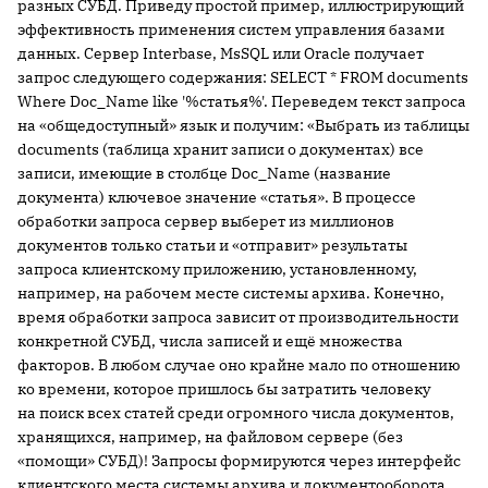
разных СУБД. Приведу простой пример, иллюстрирующий
эффективность применения систем управления базами
данных. Сервер Interbase, MsSQL или Oracle получает
запрос следующего содержания: SELECT * FROM documents
Where Doc_Name like '%статья%'. Переведем текст запроса
на «общедоступный» язык и получим: «Выбрать из таблицы
documents (таблица хранит записи о документах) все
записи, имеющие в столбце Doc_Name (название
документа) ключевое значение «статья». В процессе
обработки запроса сервер выберет из миллионов
документов только статьи и «отправит» результаты
запроса клиентскому приложению, установленному,
например, на рабочем месте системы архива. Конечно,
время обработки запроса зависит от производительности
конкретной СУБД, числа записей и ещё множества
факторов. В любом случае оно крайне мало по отношению
ко времени, которое пришлось бы затратить человеку
на поиск всех статей среди огромного числа документов,
хранящихся, например, на файловом сервере (без
«помощи» СУБД)! Запросы формируются через интерфейс
клиентского места системы архива и документооборота,