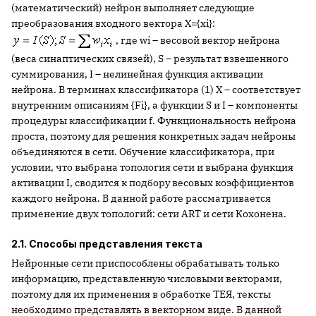
(математический) нейрон выполняет следующие
преобразования входного вектора X={xi}:
, где wi – весовой вектор нейрона
(веса синаптических связей), S – результат взвешенного
суммирования, I – нелинейная функция активации
нейрона. В терминах классификатора (1) X – соответствует
внутренним описаниям {Fi}, а функции S и I – компоненты
процедуры классификации f. Функциональность нейрона
проста, поэтому для решения конкретных задач нейроны
объединяются в сети. Обучение классификатора, при
условии, что выбрана топология сети и выбрана функция
активации I, сводится к подбору весовых коэффициентов
каждого нейрона. В данной работе рассматривается
применение двух топологий: сети ART и сети Кохонена.
2.1. Способы представления текста
Нейронные сети приспособлены обрабатывать только
информацию, представленную числовыми векторами,
поэтому для их применения в обработке ТЕЯ, тексты
необходимо представлять в векторном виде. В данной