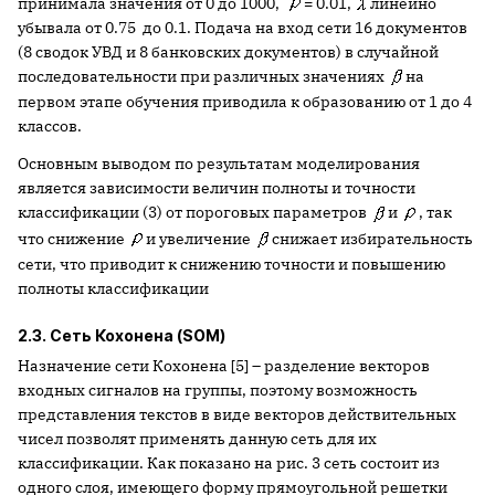
принимала значения от 0 до 1000,
= 0.01,
линейно
убывала от 0.75 до 0.1. Подача на вход сети 16 документов
(8 сводок УВД и 8 банковских документов) в случайной
последовательности при различных значениях
на
первом этапе обучения приводила к образованию от 1 до 4
классов.
Основным выводом по результатам моделирования
является зависимости величин полноты и точности
классификации (3) от пороговых параметров
и
, так
что снижение
и увеличение
снижает избирательность
сети, что приводит к снижению точности и повышению
полноты классификации
2.3. Сеть Кохонена (SOM)
Назначение сети Кохонена [5] – разделение векторов
входных сигналов на группы, поэтому возможность
представления текстов в виде векторов действительных
чисел позволят применять данную сеть для их
классификации. Как показано на рис. 3 сеть состоит из
одного слоя, имеющего форму прямоугольной решетки