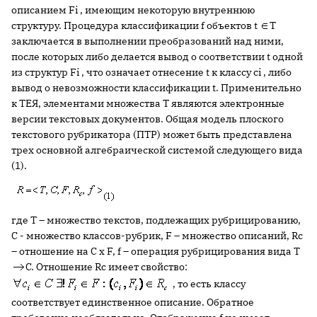
описанием Fi , имеющим некоторую внутреннюю
структуру. Процедура классификации f объектов t
T
заключается в выполнении преобразований над ними,
после которых либо делается вывод о соответствии t одной
из структур Fi , что означает отнесение t к классу ci , либо
вывод о невозможности классификации t. Применительно
к ТЕЯ, элементами множества T являются электронные
версии текстовых документов. Общая модель плоского
текстового рубрикатора (ПТР) может быть представлена
трех основной алгебраической системой следующего вида
(1).
где T – множество текстов, подлежащих рубрицированию,
C - множество классов-рубрик, F – множество описаний, Rc
– отношение на C x F, f – операция рубрицирования вида T
C. Отношение Rc имеет свойство:
, то есть классу
соответствует единственное описание. Обратное