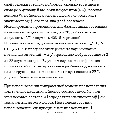
слой содержит столько нейронов, сколько терминов в
словаре обучающей выборки документов (Nw), весовые
вектора Wi нейронов распознающего слоя содержат
значимость wji j -ого термина для i-ого класса.
Моделирование проводилось для базы данных, состоящих
из документов двух типов: сводки УВД и банковские
документы (271 документ, 40315 терминов).
Использовались следующие значения констант:
= 0,
=
0.01
= 0.7. В процессе эксперимента варьирование
начальных значений
и
приводило к образованию от 2
до 22 двух кластеров. В лучшем случае классификация
произвела абсолютно правильное разбиение документов
на две группы: один класс соответствует сводкам УВД,
другой – банковским документам.
При использовании триграммной модели представления
текста число входных нейронов соответствует M3, при
этом весовые вектора Wi определяют значимость wji j-ой
триграммы для i-ого класса. При моделировании
использовались следующие значения констант: