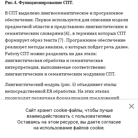
Рис.4. Функционирование СПТ.
В СПТ выделено лингвосемантическое и программное
обеспечение. Первое используется для описания модели
предметной области и представлено лингвистическим и
семантическим словарями [6] , в терминах которых СПТ
формирует образ текста [7] . Программное обеспечение
реализует методы анализа, о которых пойдет речь далее.
Работу СПТ можно разделить на два этапа:
лингвистическая обработка и семантическая
интерпретация, выполняемые соответственно
лингвистическим и семантическим модулями СПТ.
Лингвистический модуль (рис. 5) объединяет этапы
непосредственной ЕЯ обработки. На этих этапах
происходит первичная формализация предложений
входного текста. Каждый этап использует словари
Сайт хранит cookie-файлы, чтобы лучше
лингвистического обеспечения. На этапе
взаимодействовать с пользователями.
графематического анализа выделяются текстовые
Оставаясь на этом ресурсе, вы даете согласие
единицы, такие как слова, предложения и абзацы.
на использование файлов cookie.