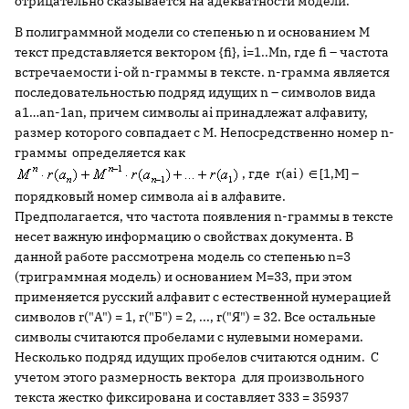
отрицательно сказывается на адекватности модели.
В полиграммной модели со степенью n и основанием M
текст представляется вектором {fi}, i=1..Mn, где fi – частота
встречаемости i-ой n-граммы в тексте. n-грамма является
последовательностью подряд идущих n – символов вида
a1…an-1an, причем символы ai принадлежат алфавиту,
размер которого совпадает с M. Непосредственно номер n-
граммы определяется как
, где r(ai )
[1,M] –
порядковый номер символа ai в алфавите.
Предполагается, что частота появления n-граммы в тексте
несет важную информацию о свойствах документа. В
данной работе рассмотрена модель со степенью n=3
(триграммная модель) и основанием M=33, при этом
применяется русский алфавит с естественной нумерацией
символов r("А") = 1, r("Б") = 2, ..., r("Я") = 32. Все остальные
символы считаются пробелами с нулевыми номерами.
Несколько подряд идущих пробелов считаются одним. С
учетом этого размерность вектора для произвольного
текста жестко фиксирована и составляет 333 = 35937