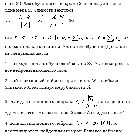
max (Si). Для обучения сети, кроме Si используется еще
одна мера Si' близости векторов
(5)
где
,
,
, b -
положительная константа. Алгоритм обучения [1] состоит
из следующих шагов.
1. На входы подать обучающий вектор X<. Активизировать
все нейроны выходного слоя.
2. Найти активный нейрон с прототипом Wi, наиболее
близким к X, используя меру близости Si.
3. Если для найденного нейрона
или еще нет ни
одного класса, то создать новый класс Wi и идти на шаг 1.
4. Если для найденного нейрона
, то
деактивировать найденный нейрон. Если все нейроны