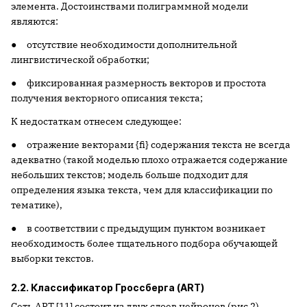
элемента. Достоинствами полиграммной модели
являются:
● отсутствие необходимости дополнительной
лингвистической обработки;
● фиксированная размерность векторов и простота
получения векторного описания текста;
К недостаткам отнесем следующее:
● отражение векторами {fi} содержания текста не всегда
адекватно (такой моделью плохо отражается содержание
небольших текстов; модель больше подходит для
определения языка текста, чем для классификации по
тематике),
● в соответствии с предыдущим пунктом возникает
необходимость более тщательного подбора обучающей
выборки текстов.
2.2. Классификатор Гроссберга (ART)
Сеть ART [11] состоит из двух слоев нейронов (рис 2).