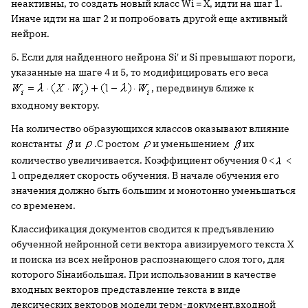
неактивны, то создать новый класс Wi = X, идти на шаг 1.
Иначе идти на шаг 2 и попробовать другой еще активный
нейрон.
5. Если для найденного нейрона Si' и Si превышают пороги,
указанные на шаге 4 и 5, то модифицировать его веса
, передвинув ближе к
входному вектору.
На количество образующихся классов оказывают влияние
константы
и
.С ростом
и уменьшением
их
количество увеличивается. Коэффициент обучения 0 <
<
1 определяет скорость обучения. В начале обучения его
значения должно быть большим и монотонно уменьшаться
со временем.
Классификация документов сводится к предъявлению
обученной нейронной сети вектора авизируемого текста X
и поиска из всех нейронов распознающего слоя того, для
которого Siнаибольшая. При использовании в качестве
входных векторов представление текста в виде
лексических векторов модели терм-документ,входной