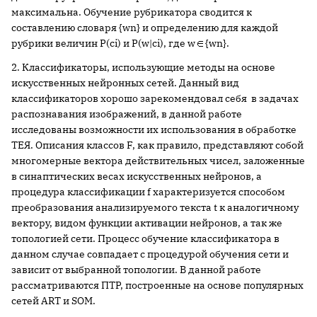
максимальна. Обучение рубрикатора сводится к
составлению словаря {wn} и определению для каждой
рубрики величин P(ci) и P(w|ci), где w
{wn}.
2. Классификаторы, использующие методы на основе
искусственных нейронных сетей. Данный вид
классификаторов хорошо зарекомендовал себя в задачах
распознавания изображений, в данной работе
исследованы возможности их использования в обработке
ТЕЯ. Описания классов F, как правило, представляют собой
многомерные вектора действительных чисел, заложенные
в синаптических весах искусственных нейронов, а
процедура классификации f характеризуется способом
преобразования анализируемого текста t к аналогичному
вектору, видом функции активации нейронов, а так же
топологией сети. Процесс обучение классификатора в
данном случае совпадает с процедурой обучения сети и
зависит от выбранной топологии. В данной работе
рассматриваются ПТР, построенные на основе популярных
сетей ART и SOM.