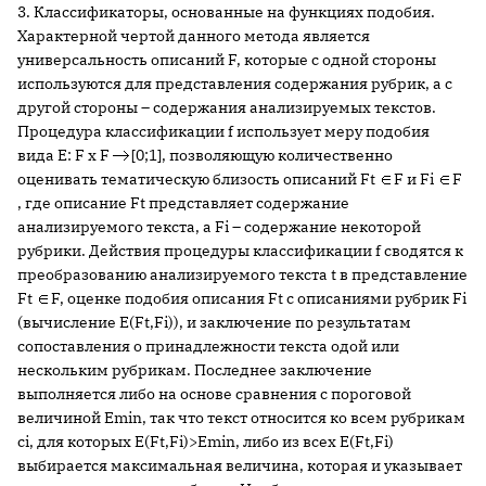
3. Классификаторы, основанные на функциях подобия.
Характерной чертой данного метода является
универсальность описаний F, которые с одной стороны
используются для представления содержания рубрик, а с
другой стороны – содержания анализируемых текстов.
Процедура классификации f использует меру подобия
вида E: F x F
[0;1], позволяющую количественно
оценивать тематическую близость описаний Ft
F и Fi
F
, где описание Ft представляет содержание
анализируемого текста, а Fi – содержание некоторой
рубрики. Действия процедуры классификации f сводятся к
преобразованию анализируемого текста t в представление
Ft
F, оценке подобия описания Ft с описаниями рубрик Fi
(вычисление E(Ft,Fi)), и заключение по результатам
сопоставления о принадлежности текста одой или
нескольким рубрикам. Последнее заключение
выполняется либо на основе сравнения с пороговой
величиной Emin, так что текст относится ко всем рубрикам
ci, для которых E(Ft,Fi)>Emin, либо из всех E(Ft,Fi)
выбирается максимальная величина, которая и указывает