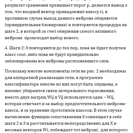
результат сравнения превышает порог p, делается вывод о
том, что входной вектор принадлежит классу ci, в
противном случае выход данного нейрона обнуляется
(принудительная блокировка) и повторяется процедура на
шаге 2, в которой за счет обнуления самого активного
нейрона происходит выбор нового.
4. Шаги 2-3 повторяются до тех пор, пока не будет получен
класс cout, либо пока не будут принудительно
заблокированы все нейроны распознающего слоя.
Поскольку многие компоненты сети на рис. 2 необходимы
для аппаратной реализации сети, в программе
классификатора многие из них могут быть опущены, а
именно: убираются связи латерального торможения,
вместо двух матриц Wij и Vij используется одна – Wij,
которая отвечает и за выбор предпочтительного нейрона-
класса, и за хранение прототипов классов. В этом случае
вычисление функции сопоставления S совмещает в себе
шаги 2 и 3 и рассчитывается непосредственно для X и
весовых векторов Wi, побеждает тот нейронi , для которого