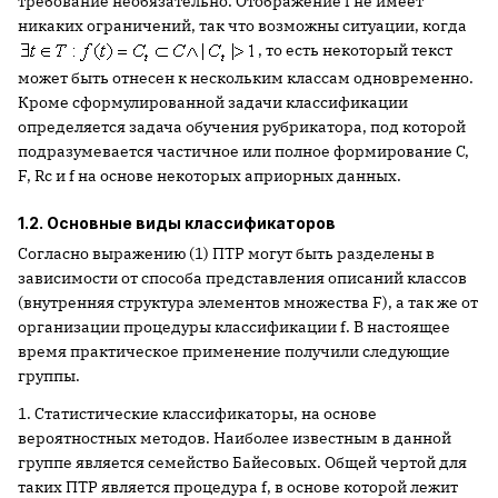
требование необязательно. Отображение f не имеет
никаких ограничений, так что возможны ситуации, когда
, то есть некоторый текст
может быть отнесен к нескольким классам одновременно.
Кроме сформулированной задачи классификации
определяется задача обучения рубрикатора, под которой
подразумевается частичное или полное формирование C,
F, Rc и f на основе некоторых априорных данных.
1.2. Основные виды классификаторов
Согласно выражению (1) ПТР могут быть разде­лены в
зависимости от способа представления опи­саний классов
(внутренняя структура элементов множества F), а так же от
организации процедуры классификации f. В настоящее
время практическое применение получили следующие
группы.
1. Статистические классификаторы, на основе
вероятностных методов. Наиболее известным в данной
группе является семейство Байесовых. Общей чертой для
таких ПТР является процедура f, в основе которой лежит