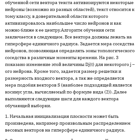
обученной сети вектора текста активизируются некоторые
нейроны (возможно из разных областей), текст относится к
тому классу, в доверительной области которого
активизировалось наибольшее число нейронов и как
можно ближе к ее центру.Алгоритм обучения сети
заключается в следующем. Все вектора должны лежать на
гиперсфере единичного радиуса. Задается мера соседства
нейронов, позволяющая определять зоны топологического
соседства в различные моменты времени. На рис. 3
показано изменение этой величины Dj(t) для некоторого j –
ого нейрона. Кроме того, задается размер решетки и
размерность входного вектора, а так же определяется
мера подобия векторов S (наиболее подходящей является
косинус угла, вычисляемый по формуле вида (2)). Далее
выполняются следующие шаги для каждого вектора
обучающей выборки.
1. Начальная инициализация плоскости может быть
произведена, например произвольным распределением
весовых векторов на гиперсфере единичного радиуса.