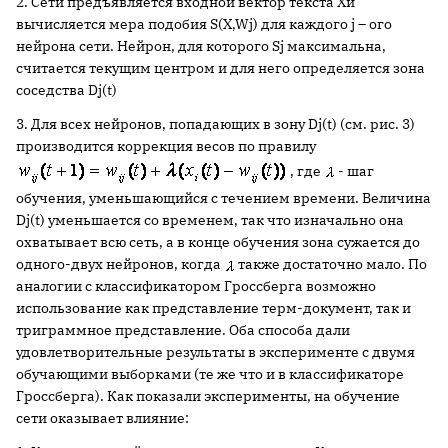
2. Сети предъявляется входной вектор текста Xи
вычисляется мера подобия S(X,Wj) для каждого j – ого
нейрона сети. Нейрон, для которого Sj максимальна,
считается текущим центром и для него определяется зона
соседства Dj(t)
3. Для всех нейронов, попадающих в зону Dj(t) (см. рис. 3)
производится коррекция весов по правилу
, где
- шаг
обучения, уменьшающийся с течением времени. Величина
Dj(t) уменьшается со временем, так что изначально она
охватывает всю сеть, а в конце обучения зона сужается до
одного-двух нейронов, когда
также достаточно мало. По
аналогии с классификатором Гроссберга возможно
использование как представление терм-документ, так и
триграммное представление. Оба способа дали
удовлетворительные результаты в эксперименте с двумя
обучающими выборками (те же что и в классификаторе
Гроссберга). Как показали эксперименты, на обучение
сети оказывает влияние: