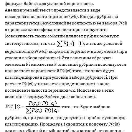
формула Байеса для условной вероятности.
Анализируемый текст t представляется в виде
последовательности терминов {wk}. Каждая рубрика ci
характеризуется безусловной вероятно­стью ее выбора P(ci)
в процессе классификации некоторого документа
(совокупность таких событий для всех рубрик образуют
систему гипотез, так что
), а так же условной
вероятностью P(w|ci) встретить термин w в документе t при
условии выбора рубрики ci. Эти величины образуют
элементы Fi множества F описаний рубрик и используются
при расчете вероятностей P(t|ci) того, что текст будет
классифицирован при условии выбора рубрики ci. При
расчете P(t|ci) учитывается представление t в виде
последовательности терминов wk. Подстановка этих
величин в формулу Байеса дает вероятность
того, что будет выбрана
рубрика ci, при условии, что документ t пройдет успешную
классификацию. Процедура f сводится к подсчету P(ci|t)
для всех рубрик ci и выбора той, для которой эта величина