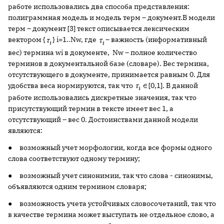
работе использовались два способа представления:
полиграммная модель и модель терм – документ.В модели
терм – документ [3] текст описывается лексическим
вектором {
} i=1..Nw, где
– важность (информативный
вес) термина wi в документе, Nw – полное количество
терминов в документальной базе (словаре). Вес термина,
отсутствующего в документе, принимается равным 0. Для
удобства веса нормируются, так что
[0,1]. В данной
работе использовались дискретные значения, так что
присутствующий термин в тексте имеет вес 1, а
отсутствующий – вес 0. Достоинствами данной модели
являются:
● возможный учет морфологии, когда все формы одного
слова соответствуют одному термину;
● возможный учет синонимии, так что слова - синонимы,
объявляются одним термином словаря;
● возможность учета устойчивых словосочетаний, так что
в качестве термина может выступать не отдельное слово, а