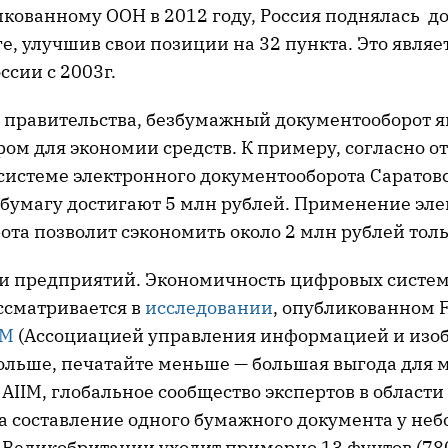
икованному ООН в 2012 году, Россия поднялась до
е, улучшив свои позиции на 32 пункта. Это явля
ссии с 2003г.
я правительства, безбумажный документооборот я
ом для экономии средств. К примеру, согласно 
системе электронного документооборота Саратовс
а бумагу достигают 5 млн рублей. Применение эл
та позволит сэкономить около 2 млн рублей толь
я и предприятий. Экономичность цифровых систе
ссматривается в
исследовании
, опубликованном F
IM
(Ассоциацией управления информацией и изо
ольше, печатайте меньше — большая выгода для 
AIIM, глобальное сообщество экспертов в област
на составление одного бумажного документа у не
Великобритании уходит примерно 13 фунтов (780 