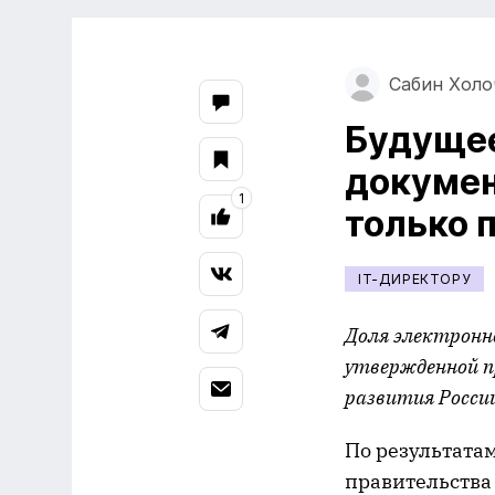
Сабин Холо
Будущее
докумен
1
только 
IT-ДИРЕКТОРУ
Доля электронн
утвержденной 
развития Росси
По результата
правительства 