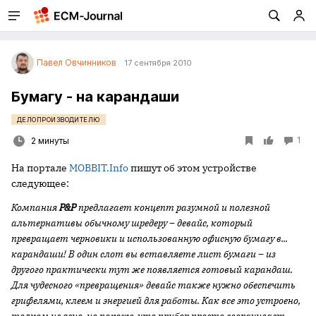
Павел Овчинников
17 сентября 2010
Бумагу - на карандаши
ДЕЛОПРОИЗВОДИТЕЛЮ
1
2 минуты
На портале
MOBBIT.Info
пишут об этом устройстве
следующее:
Компания
P&P
предлагает концепт разумной и полезной
альтернативы обычному
шредеру
– девайс, который
превращает черновики и использованную
офисную бумагу
в...
карандаши! В один слот вы вставляете лист бумаги – из
другого практически тут же появляется готовый карандаш.
Для чудесного «превращения» девайс также нужно обеспечить
грифелями, клеем и энергией для работы. Как все это устроено,