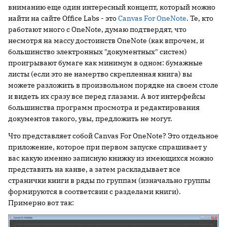
вниманию еще один интересный концепт, который можно
найти на сайте Office Labs - это
Canvas For OneNote
. Те, кто
работают много с OneNote, думаю подтвердят, что
несмотря на массу достоинств OneNote (как впрочем, и
большинство электронных "документных" систем)
проигрывают бумаге как минимум в одном: бумажные
листы (если это не намертво скрепленная книга) вы
можете разложить в произвольном порядке на своем столе
и видеть их сразу все перед глазами. А вот интерфейсы
большинства программ просмотра и редактирования
документов такого, увы, предложить не могут.
Что представляет собой Canvas For OneNote? Это отдельное
приложение, которое при первом запуске спрашивает у
вас какую именно записную книжку из имеющихся можно
представить на канве, а затем раскладывает все
странички книги в ряды по группам (изначально группы
формируются в соответсвии с разделами книги).
Примерно вот так: