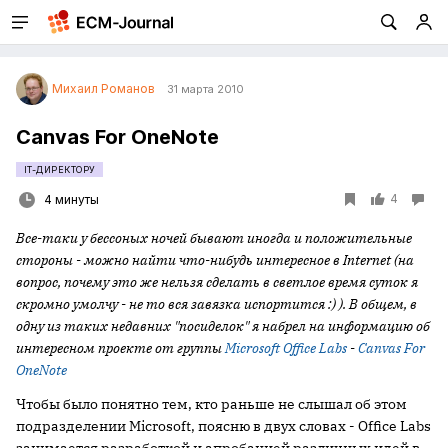
Михаил Романов
31 марта 2010
Canvas For OneNote
IT-ДИРЕКТОРУ
4
4 минуты
Все-таки у бессоных ночей бывают иногда и положительные
стороны - можно найти что-нибудь интересное в Internet (на
вопрос, почему это же нельзя сделать в светлое время суток я
скромно умолчу - не то вся завязка испортится :) ). В общем, в
одну из таких недавних "посиделок" я набрел на информацию об
интересном проекте от группы
Microsoft Office Labs
-
Canvas For
OneNote
Чтобы было понятно тем, кто раньше не слышал об этом
подразделении Microsoft, поясню в двух словах - Office Labs