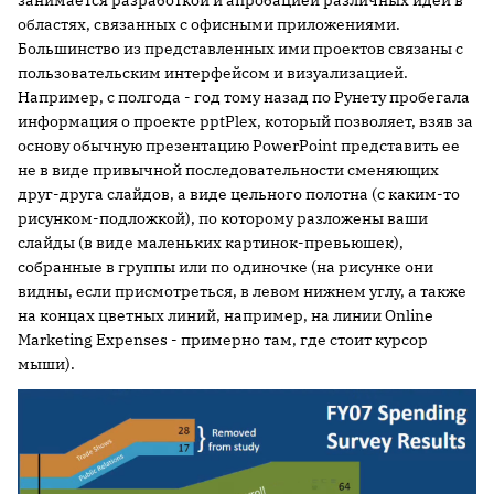
занимается разработкой и апробацией различных идей в
областях, связанных с офисными приложениями.
Большинство из представленных ими проектов связаны с
пользовательским интерфейсом и визуализацией.
Например, с полгода - год тому назад по Рунету пробегала
информация о проекте pptPlex, который позволяет, взяв за
основу обычную презентацию PowerPoint представить ее
не в виде привычной последовательности сменяющих
друг-друга слайдов, а виде цельного полотна (с каким-то
рисунком-подложкой), по которому разложены ваши
слайды (в виде маленьких картинок-превьюшек),
собранные в группы или по одиночке (на рисунке они
видны, если присмотреться, в левом нижнем углу, а также
на концах цветных линий, например, на линии Online
Marketing Expenses - примерно там, где стоит курсор
мыши).